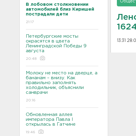
Общес
В лобовом столкновении
автомобилей близ Киришей
пострадали дети
Лен
21:17
162
Петербургские мосты
13:31 28
окрасятся в цвета
Ленинградской Победы 9
августа
20:48
Молоку не место на дверце, а
бананам – внизу. Как
правильно заполнять
холодильник, объяснили
санврачи
20:16
Обновленная аллея
императора Павла I
открылась в Гатчине
19:46