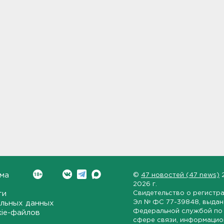
ма
©
47 новостей (47 news)
2026 г.
ти
Свидетельство о регистр
Эл № ФС 77-39848
, выда
льных данных
Федеральной службой по 
kie-файлов
сфере связи, информаци