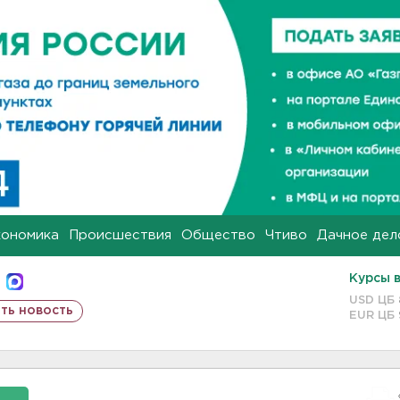
кономика
Происшествия
Общество
Чтиво
Дачное дел
Курсы 
USD ЦБ
ть новость
EUR ЦБ