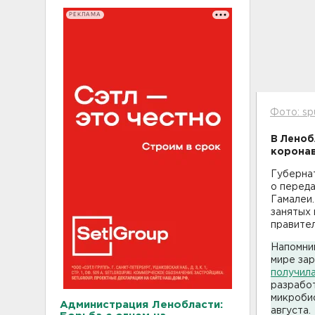
РЕКЛАМА
Фото: sp
В Леноб
коронав
Губерна
о переда
Гамалеи.
занятых
правите
Напомним
мире за
получила
разрабо
микробио
Администрация Ленобласти:
августа.