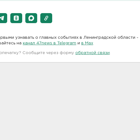
рвыми узнавать о главных событиях в Ленинградской области -
вайтесь на
канал 47news в Telegram
и
в Maх
 опечатку? Сообщите через форму
обратной связи
.