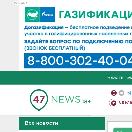
РЕКЛАМА
Власть
Э
18+
Сдела
Все новости