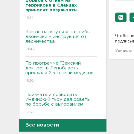
Борьба с огнем на
терриконе в Сланцах
приносит результаты
19:14
Как не наткнуться на грибы-
Чтобы пе
двойники – инструкция от
лесничества
подписы
18:42
Увидели
По программе "Земский
доктор" в Ленобласть
приехали 2,5 тысячи медиков
18:10
Признать и позволить.
Индийский гуру дал советы
по борьбе с выгоранием
17:32
Все новости
Кому полезны белые грибы,
рассказал диетолог