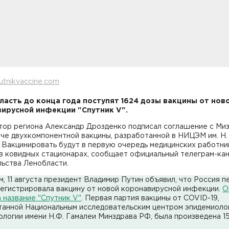
utnikvaccine.com
ласть до конца года поступят 1624 дозы вакцины от нов
ирусной инфекции "Спутник V".
тор региона Александр Дрозденко подписал соглашение с Ми
че двухкомпонентной вакцины, разработанной в НИЦЭМ им. Н.
 Вакцинировать будут в первую очередь медицинских работни
 в ковидных стационарах, сообщает официальный телеграм-ка
льства Ленобласти.
, 11 августа президент Владимир Путин объявил, что Россия п
регистрировала вакцину от новой коронавирусной инфекции.
О
 название "Спутник V"
. Первая партия вакцины от COVID-19,
танной Национальным исследовательским центром эпидемиоло
логии имени Н.Ф. Гамалеи Минздрава РФ, была произведена 1