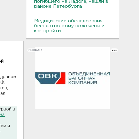
погибшего на Ладоге, нашли в
районе Петербурга
Медицинские обследования
бесплатно: кому положены и
как пройти
РЕКЛАМА
ой
здравом
 Ф.
ков,
нал
ервой в
на
гии и
5