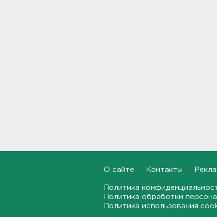
17:00
От шести до 25 с плюсом -
погода в Ленобласти на
воскресенье
16:30
Гаражная амнистия и
лекарства. Какие законы
вступают в силу в августе
16:00
В Белгородской области при
атаке БПЛА ранены трое, на
Ильском НПЗ число
пострадавших выросло до
шести
О сайте
Контакты
Рекла
15:37
Политика конфиденциальнос
Политика обработки персона
Мужчину с яхты у острова
Сескар эвакуировали
Политика использования coo
вертолетом