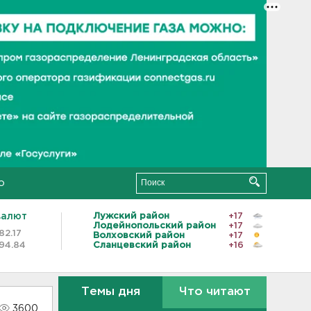
о
валют
Лужский район
+17
Лодейнопольский район
+17
82.17
Волховский район
+17
94.84
Сланцевский район
+16
Темы дня
Что читают
3600