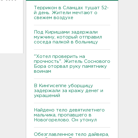
Террикон в Сланцах тушат 52-
й день. Жители мечтают о
т
свежем воздухе
Под Киришами задержали
мужчину, который отправил
соседа палкой в больницу
"Хотел проверить на
прочность". Житель Соснового
Бора оторвал руку памятнику
воинам
В Кингисеппе уборщицу
задержали за кражу денег и
украшений
Найдено тело девятилетнего
мальчика, пропавшего в
Новогорелово. Он утонул
Обезглавленное тело дайвера,