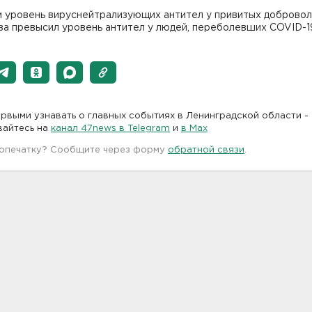
м уровень вируснейтрализующих антител у привитых добровол
раза превысил уровень антител у людей, переболевших COVID-1
рвыми узнавать о главных событиях в Ленинградской области -
вайтесь на
канал 47news в Telegram
и
в Maх
 опечатку? Сообщите через форму
обратной связи
.