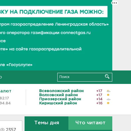
о
валют
Всеволожский район
+17
Волховский район
+17
82.17
Приозерский район
+14
94.84
Киришский район
+16
Темы дня
Что читают
2357