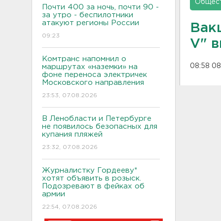
Общес
Почти 400 за ночь, почти 90 -
за утро - беспилотники
атакуют регионы России
Вак
09:23
V" 
Комтранс напомнил о
08:58 08
маршрутах «наземки» на
фоне переноса электричек
Московского направления
23:53, 07.08.2026
В Ленобласти и Петербурге
не появилось безопасных для
купания пляжей
23:32, 07.08.2026
Журналистку Гордееву*
хотят объявить в розыск.
Подозревают в фейках об
армии
22:54, 07.08.2026