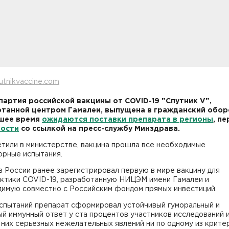
utnikvaccine.com
партия российской вакцины от COVID-19 "Спутник V",
танной центром Гамалеи, выпущена в гражданский оборо
шее время
ожидаются поставки препарата в регионы
, п
вости
со ссылкой на пресс-службу Минздрава.
етили в министерстве, вакцина прошла все необходимые
орные испытания.
 России ранее зарегистрировал первую в мире вакцину для
ктики COVID-19, разработанную НИЦЭМ имени Гамалеи и
димую совместно с Российским фондом прямых инвестиций.
испытаний препарат сформировал устойчивый гуморальный и
й иммунный ответ у ста процентов участников исследований и
 них серьезных нежелательных явлений ни по одному из крите