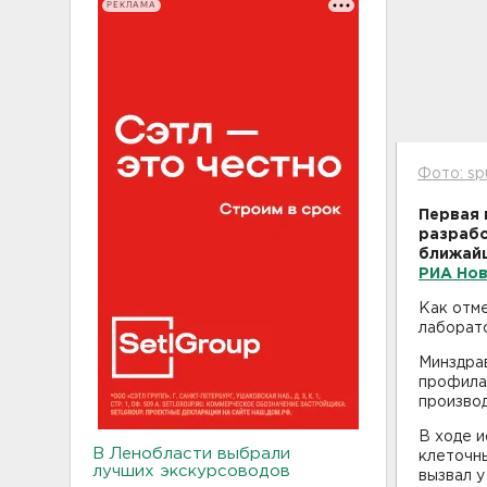
РЕКЛАМА
Фото: sp
Первая 
разрабо
ближай
РИА Но
Как отм
лаборат
Минздрав
профила
произво
В ходе 
В Ленобласти выбрали
клеточны
лучших экскурсоводов
вызвал у