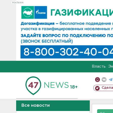
РЕКЛАМА
Власть
Э
18+
Сдела
Все новости