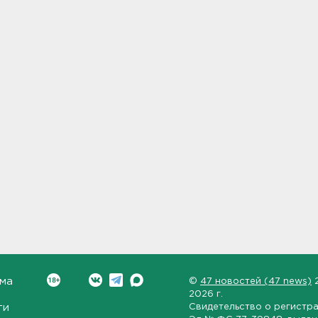
ма
©
47 новостей (47 news)
2026 г.
ти
Свидетельство о регистр