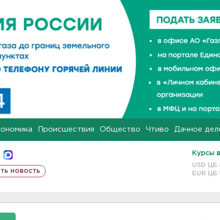
кономика
Происшествия
Общество
Чтиво
Дачное дел
Курсы 
USD ЦБ
ть новость
EUR ЦБ