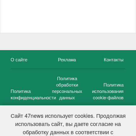
О сайте
Реклама
Контакты
Политика
обработки
Политика
Политика
персональных
использования
конфиденциальности
данных
cookie-файлов
Сайт 47news использует cookies. Продолжая
использовать сайт, вы даете согласие на
©
47 новостей (47 news)
2005 — 2026 г.
обработку данных в соответствии с
Свидетельство о регистрации СМИ Эл № ФС 77-39848, выдано