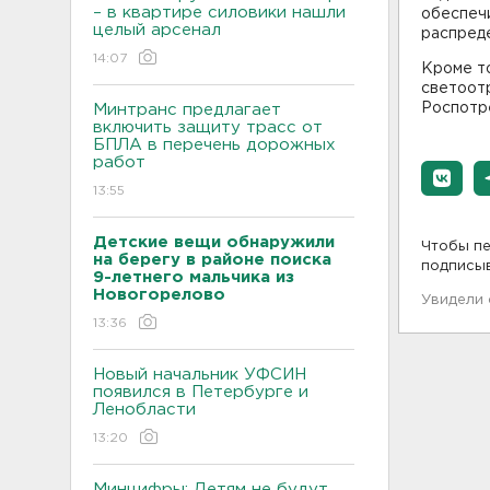
– в квартире силовики нашли
обеспеч
целый арсенал
распреде
14:07
Кроме т
светоот
Роспотр
Минтранс предлагает
включить защиту трасс от
БПЛА в перечень дорожных
работ
13:55
Детские вещи обнаружили
Чтобы пе
на берегу в районе поиска
подписы
9-летнего мальчика из
Новогорелово
Увидели
13:36
Новый начальник УФСИН
появился в Петербурге и
Ленобласти
13:20
Минцифры: Детям не будут