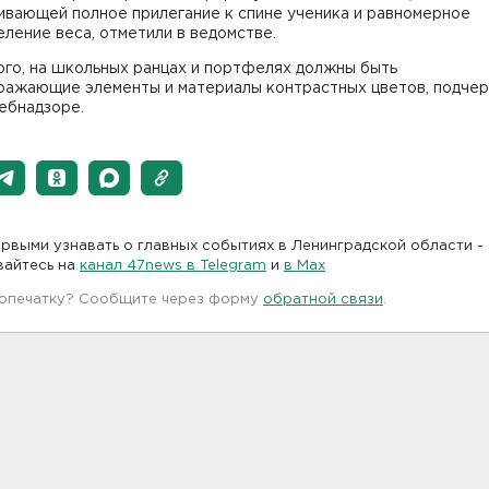
ивающей полное прилегание к спине ученика и равномерное
ление веса, отметили в ведомстве.
ого, на школьных ранцах и портфелях должны быть
ражающие элементы и материалы контрастных цветов, подчер
ебнадзоре.
рвыми узнавать о главных событиях в Ленинградской области -
вайтесь на
канал 47news в Telegram
и
в Maх
 опечатку? Сообщите через форму
обратной связи
.