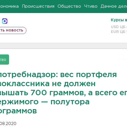
кономика
Происшествия
Общество
Чтиво
Дачное дел
Курсы 
USD ЦБ
ть новость
EUR ЦБ
тво
потребнадзор: вес портфеля
воклассника не должен
ышать 700 граммов, а всего е
ержимого — полутора
ограммов
.08.2020