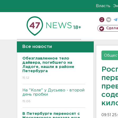
Власть
Э
18+
Сдела
Все новости
Общес
Обезглавленное тело
дайвера, погибшего на
Ладоге, нашли в районе
Рос
Петербурга
пер
15:12
прев
На "Коле" у Дусьево - второй
сод
день пробки
15:06
кил
В Петербурге переносят с
09:51 25
Московского вокзала еще