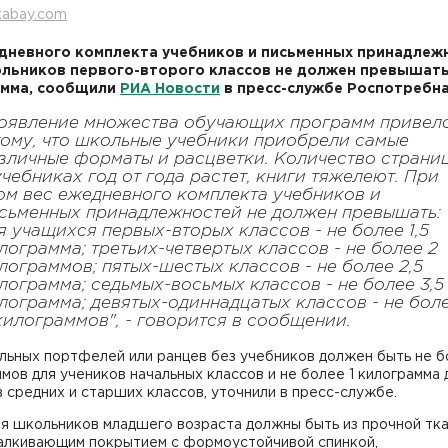
xabay.com
дневного комплекта учебников и письменных принадлеж
льников первого-второго классов не должен превышать 
амма, сообщили
РИА Новости
в пресс-службе Роспотребн
оявление множества обучающих программ привел
тому, что школьные учебники приобрели самые
зличные форматы и расцветки. Количество страни
учебниках год от года растет, книги тяжелеют. При
ом вес ежедневного комплекта учебников и
сьменных принадлежностей не должен превышать:
я учащихся первых-вторых классов - не более 1,5
лограмма; третьих-четвертых классов - не более 2
лограммов; пятых-шестых классов - не более 2,5
лограмма; седьмых-восьмых классов - не более 3,5
лограмма; девятых-одиннадцатых классов - не бол
килограммов", - говорится в сообщении.
льных портфелей или ранцев без учебников должен быть не 
мов для учеников начальных классов и не более 1 килограмма 
 средних и старших классов, уточнили в пресс-службе.
я школьников младшего возраста должны быть из прочной тка
алкивающим покрытием с формоустойчивой спинкой,