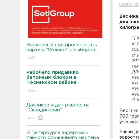
Фото: pi
Вес еже
для шко
килогр
"П
к 
Верховный суд просят снять
ра
партию "Яблоко" с выборов
в 
14:31
эт
пи
дл
Рабочего придавило
ки
бетонным блоком в
Тосненском районе
ки
ки
14:25
ки
4 
Дачников ждет реверс на
"Скандинавии"
Вес шко
700 грам
14:18
учеников
Ранцы дл
В Петербурге задержали
тайного оружейного мастера
водоотт