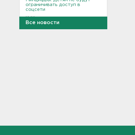
ограничивать доступ в
соцсети
13:06
Все новости
В Шапках установили
информационный щит у
карьера для ВСМ, но технику
тормозят
12:51
Карма настигла похитителей
телефона и телевизора в
Тосно и Бокситогорске
12:38
Еще пять человек
пострадали в Белгородской
области
12:08
В аварии на КАД у Низино