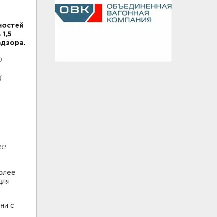
ностей
1,5
адзора.
о
ц
ее
более
для
ни с