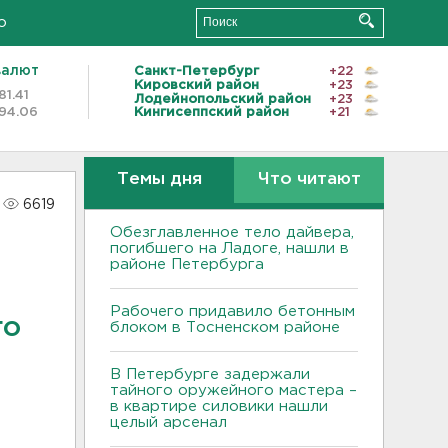
о
валют
Санкт-Петербург
+22
Кировский район
+23
81.41
Лодейнопольский район
+23
94.06
Кингисеппский район
+21
Темы дня
Что читают
6619
Обезглавленное тело дайвера,
погибшего на Ладоге, нашли в
районе Петербурга
Рабочего придавило бетонным
го
блоком в Тосненском районе
В Петербурге задержали
тайного оружейного мастера –
в квартире силовики нашли
целый арсенал