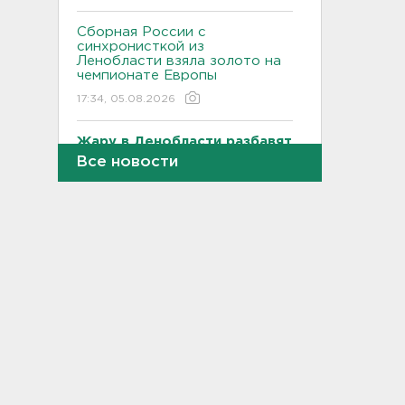
Сборная России с
синхронисткой из
Ленобласти взяла золото на
чемпионате Европы
17:34, 05.08.2026
Жару в Ленобласти разбавят
грозы и ветер до 15 м/с
Все новости
17:20, 05.08.2026
В Петербурге выписали
штраф за оскорбления в
переписке
17:02, 05.08.2026
Квартиры над барами как
прикрытие: админа колл-
центров мошенников
вычислили в Петербурге
16:44, 05.08.2026