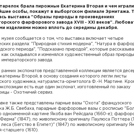
 тарелок брала пирожные Екатерина Вторая и чем играли
йшие особы, покажут в выборгском филиале Эрмитажа. 
сь выставка "Образы природы в произведениях
орского фарфорового завода XVIII - XXI веков". Любова
и изделиями можно вплоть до середины декабря.
 музея сообщается о том, что выставка включает четыре
ских раздела: "Природная стихия модерна", "Натура в фарфо
дского периода", "Подсказано природой", которые рассказыв
 как складывался и изменялся художественный образ природы
 императорского завода.
 ранних экспонатов представленной коллекции является дес
катерины Второй, в основу создания которого легли листы
кого художника, натуралиста-орнитолога Ф.-Н. Мартине. Кро
 экспозиции есть еще один экспонат, изготовленный по заказу
ицы - Охотничий сервиз.
авке также представлены парные вазы "Охота" французского
ка Ж.Б. Свебаха, парадные фарфоровые вазы с росписью "Бо
по одноименной картине Якоба ван Рейсдала (1660-е); фарфо
"Ферма" (1847), по живописному оригиналу Паулюса Поттера (1
леса (Бегство в Египет)" (1847) по живописному оригиналу Я
-старшего (1610).