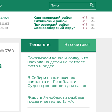
о
валют
Кингисеппский район
+17
Тихвинский район
+15
80.93
Приозерский район
+17
93.19
Сосновоборский округ
+17
Темы дня
Что читают
3768
Показываем канал и лодку, что
наехала на детей на матрасе -
в
фото и видео
В Сибири нашли экипаж
самолета из Ленобласти.
Судно пропало два дня назад
Жару в Ленобласти разбавят
грозы и ветер до 15 м/с