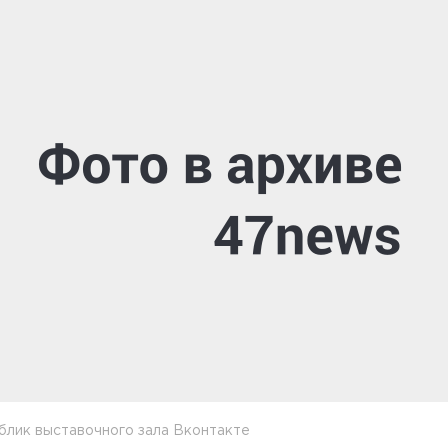
блик выставочного зала Вконтакте