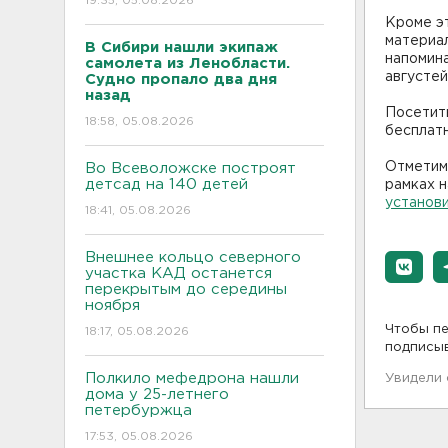
19:35, 05.08.2026
Кроме эт
материа
В Сибири нашли экипаж
напомина
самолета из Ленобласти.
августе
Судно пропало два дня
назад
Посетить
18:58, 05.08.2026
бесплат
Отметим,
Во Всеволожске построят
детсад на 140 детей
рамках н
установи
18:41, 05.08.2026
Внешнее кольцо северного
участка КАД останется
перекрытым до середины
ноября
Чтобы пе
18:17, 05.08.2026
подписы
Полкило мефедрона нашли
Увидели
дома у 25-летнего
петербуржца
17:53, 05.08.2026