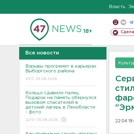
Власть
Э
18+
Сдела
Все новости
Культу
Взрывы прогремят в карьерах
Выборгского района
Сер
23:11, 05.08.2026
сти
Кольцо сдавило палец.
фар
Подарок на память обернулся
вызовом спасателей в
"Эр
детский лагерь в Ленобласти
- фото
22:51, 05.08.2026
22:04 19
Как правильно гасить ипотеку