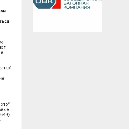
Там
ться
ре
ают
 в
ертный
ме
лото"
ровые
649),
на