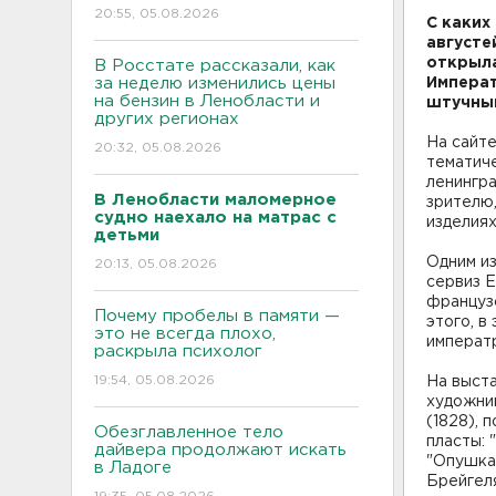
20:55, 05.08.2026
С каких
августе
открыла
В Росстате рассказали, как
за неделю изменились цены
Императ
на бензин в Ленобласти и
штучным
других регионах
На сайте
20:32, 05.08.2026
тематиче
ленингра
В Ленобласти маломерное
зрителю,
судно наехало на матрас с
изделиях
детьми
Одним из
20:13, 05.08.2026
сервиз Е
французс
Почему пробелы в памяти —
этого, в
это не всегда плохо,
императр
раскрыла психолог
19:54, 05.08.2026
На выст
художни
(1828), 
Обезглавленное тело
пласты: 
дайвера продолжают искать
"Опушка 
в Ладоге
Брейгеля