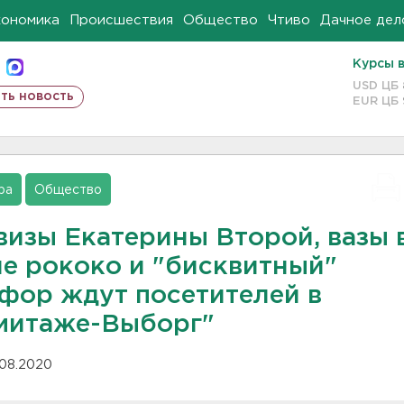
кономика
Происшествия
Общество
Чтиво
Дачное дел
Курсы 
USD ЦБ
ть новость
EUR ЦБ
ра
Общество
визы Екатерины Второй, вазы 
ле рококо и "бисквитный"
фор ждут посетителей в
митаже-Выборг"
.08.2020