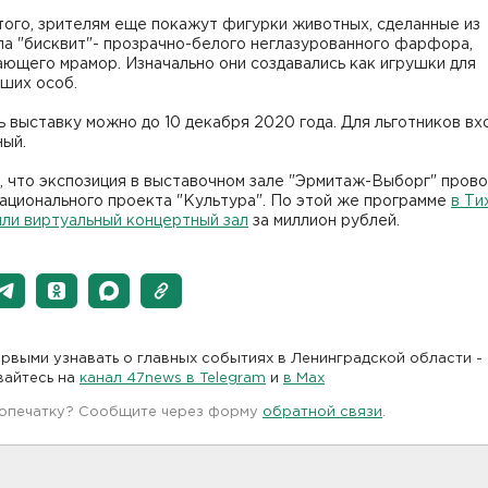
ого, зрителям еще покажут фигурки животных, сделанные из
ла "бисквит"- прозрачно-белого неглазурованного фарфора,
ющего мрамор. Изначально они создавались как игрушки для
йших особ.
 выставку можно до 10 декабря 2020 года. Для льготников вх
ный.
 что экспозиция в выставочном зале "Эрмитаж-Выборг" прово
ационального проекта "Культура". По этой же программе
в Ти
ли виртуальный концертный зал
за миллион рублей.
рвыми узнавать о главных событиях в Ленинградской области -
вайтесь на
канал 47news в Telegram
и
в Maх
 опечатку? Сообщите через форму
обратной связи
.