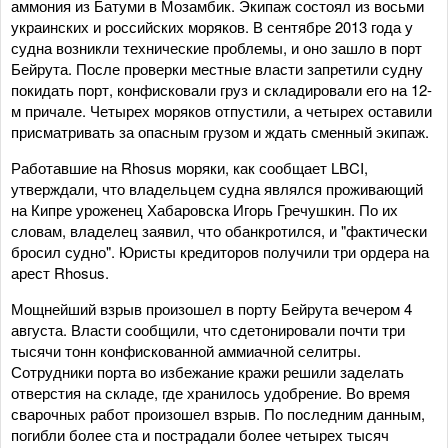
аммония из Батуми в Мозамбик. Экипаж состоял из восьми
украинских и российских моряков. В сентябре 2013 года у
судна возникли технические проблемы, и оно зашло в порт
Бейрута. После проверки местные власти запретили судну
покидать порт, конфисковали груз и складировали его на 12-
м причале. Четырех моряков отпустили, а четырех оставили
присматривать за опасным грузом и ждать сменный экипаж.
Работавшие на Rhosus моряки, как сообщает LBCI,
утверждали, что владельцем судна являлся проживающий
на Кипре уроженец Хабаровска Игорь Гречушкин. По их
словам, владелец заявил, что обанкротился, и "фактически
бросил судно". Юристы кредиторов получили три ордера на
арест Rhosus.
Мощнейший взрыв произошел в порту Бейрута вечером 4
августа. Власти сообщили, что сдетонировали почти три
тысячи тонн конфискованной аммиачной селитры.
Сотрудники порта во избежание кражи решили заделать
отверстия на складе, где хранилось удобрение. Во время
сварочных работ произошел взрыв. По последним данным,
погибли более ста и пострадали более четырех тысяч