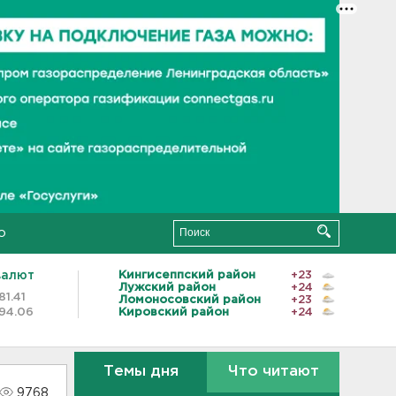
о
валют
Кингисеппский район
+23
Лужский район
+24
81.41
Ломоносовский район
+23
94.06
Кировский район
+24
Темы дня
Что читают
9768