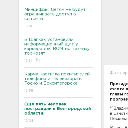
Минцифры: Детям не будут
ограничивать доступ в
соцсети
13:06
В Шапках установили
информационный щит у
карьера для ВСМ, но технику
тормозят
12:51
Фото: ар
Карма настигла похитителей
телефона и телевизора в
Тосно и Бокситогорске
Президе
флота в
12:38
главы г
програм
Еще пять человек
пострадали в Белгородской
"[Владим
области
в Санкт
Песков
12:08
В день В