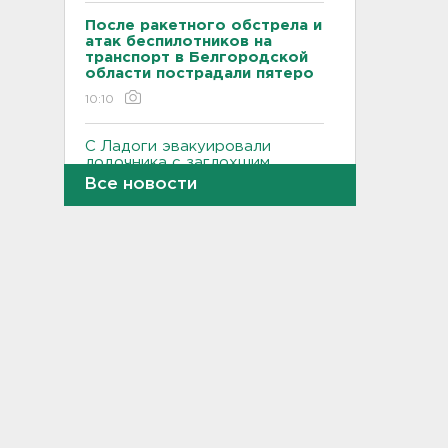
После ракетного обстрела и
атак беспилотников на
транспорт в Белгородской
области пострадали пятеро
10:10
С Ладоги эвакуировали
лодочника с заглохшим
мотором
Все новости
09:51
Две женщины застряли на
Зеленецких Мхах под
Волховом
09:30
Пожар на объекте
Wildberries в Свердловской
области локализован -
большую часть товара
спасли
09:14