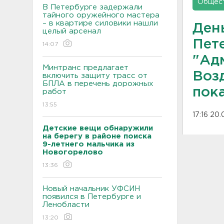
Общес
В Петербурге задержали
тайного оружейного мастера
– в квартире силовики нашли
Ден
целый арсенал
Пет
14:07
"Ад
Минтранс предлагает
Воз
включить защиту трасс от
БПЛА в перечень дорожных
пок
работ
13:55
17:16 20
Детские вещи обнаружили
на берегу в районе поиска
9-летнего мальчика из
Новогорелово
13:36
Новый начальник УФСИН
появился в Петербурге и
Ленобласти
13:20