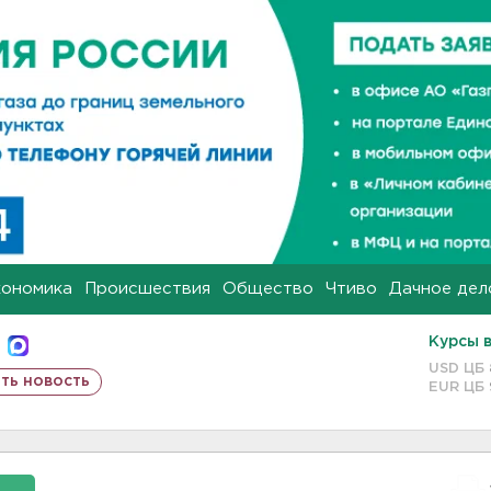
кономика
Происшествия
Общество
Чтиво
Дачное дел
Курсы 
USD ЦБ
ть новость
EUR ЦБ