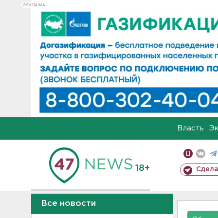
РЕКЛАМА
Власть
Э
18+
Сдела
Все новости