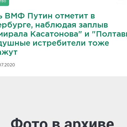
тво
ь ВМФ Путин отметит в
ербурге, наблюдая заплыв
мирала Касатонова" и "Полтав
душные истребители тоже
ажут
.07.2020