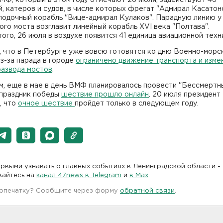
, катеров и судов, в числе которых фрегат "Адмирал Касатон
лодочный корабль "Вице-адмирал Кулаков". Парадную линию у
го моста возглавит линейный корабль XVI века "Полтава".
ого, 26 июля в воздухе появится 41 единица авиационной тех
, что в Петербурге уже вовсю готовятся ко дню Военно-морс
з-за парада в городе
ограничено движение транспорта и изме
развода мостов
.
м, еще в мае в день ВМФ планировалось провести "Бессмертн
 праздник победы
шествие прошло онлайн
. 20 июля президент
, что
очное шествие
пройдет только в следующем году.
рвыми узнавать о главных событиях в Ленинградской области -
вайтесь на
канал 47news в Telegram
и
в Maх
 опечатку? Сообщите через форму
обратной связи
.