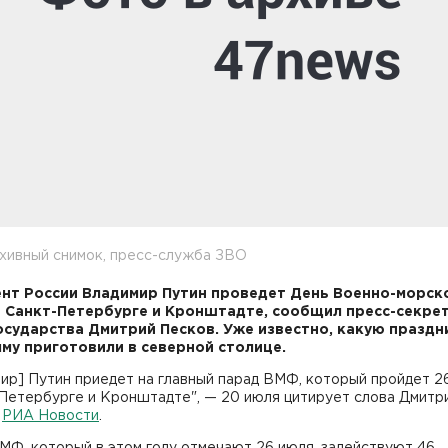
хивный снимок, пресс-служба ЗВО
нт России Владимир Путин проведет День Военно-морск
 Санкт-Петербурге и Кронштадте, сообщил пресс-секре
осударства Дмитрий Песков. Уже известно, какую празд
му приготовили в северной столице.
ир] Путин приедет на главный парад ВМФ, который пройдет 2
-Петербурге и Кронштадте", — 20 июля цитирует слова Дмитр
а
РИА Новости
.
МФ, который в этом году отмечают 26 июля, задействуют 46