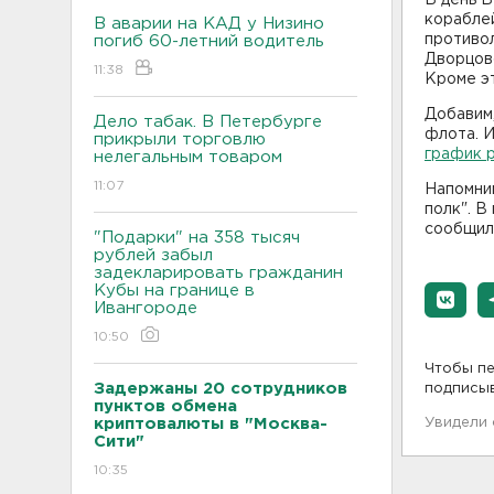
кораблей
В аварии на КАД у Низино
противо
погиб 60-летний водитель
Дворцово
11:38
Кроме эт
Добавим
Дело табак. В Петербурге
флота. И
прикрыли торговлю
график 
нелегальным товаром
11:07
Напомни
полк". В
сообщил
"Подарки" на 358 тысяч
рублей забыл
задекларировать гражданин
Кубы на границе в
Ивангороде
10:50
Чтобы пе
Задержаны 20 сотрудников
подписы
пунктов обмена
криптовалюты в "Москва-
Увидели
Сити"
10:35