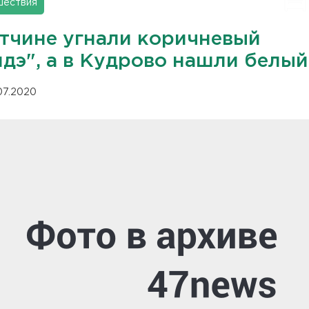
шествия
атчине угнали коричневый
ндэ", а в Кудрово нашли белый
.07.2020