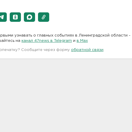
рвыми узнавать о главных событиях в Ленинградской области -
вайтесь на
канал 47news в Telegram
и
в Maх
 опечатку? Сообщите через форму
обратной связи
.