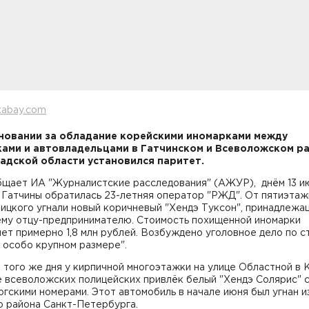
xabay.com
новании за обладание корейскими иномарками между
ами и автовладельцами в Гатчинском и Всеволожском р
адской области установился паритет.
бщает ИА "Журналистские расследования" (АЖУР), днём 13 и
 Гатчины обратилась 23-летняя оператор "РЖД". От пятиэтаж
ицкого угнали новый коричневый "Хендэ Туксон", принадлежа
ему отцу-предпринимателю. Стоимость похищенной иномарки
ет примерно 1,8 млн рублей. Возбуждено уголовное дело по с
 особо крупном размере".
того же дня у кирпичной многоэтажки на улице Областной в 
е всеволожских полицейских привлёк белый "Хендэ Солярис" 
гскими номерами. Этот автомобиль в начале июня был угнан и
о района Санкт-Петербурга.