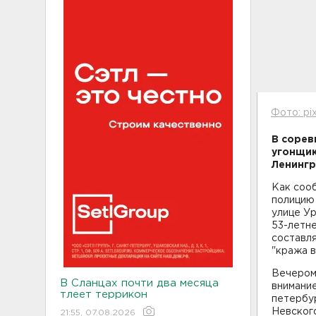
Фото: pi
В сорев
угонщик
Ленингр
Как соо
полицию
улице Ур
53-летн
составля
"кража в
Вечером 
В Сланцах почти два месяца
внимани
тлеет террикон
петербур
Невског
21:55, 07.08.2026