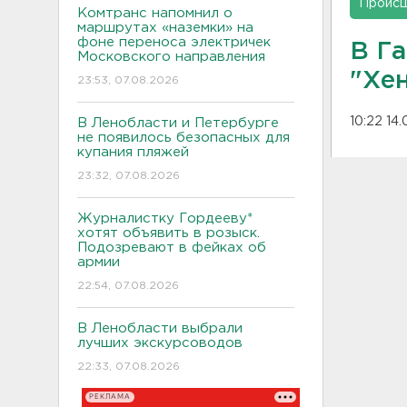
Проис
Комтранс напомнил о
маршрутах «наземки» на
фоне переноса электричек
В Г
Московского направления
"Хе
23:53, 07.08.2026
10:22 14
В Ленобласти и Петербурге
не появилось безопасных для
купания пляжей
23:32, 07.08.2026
Журналистку Гордееву*
хотят объявить в розыск.
Подозревают в фейках об
армии
22:54, 07.08.2026
В Ленобласти выбрали
лучших экскурсоводов
22:33, 07.08.2026
РЕКЛАМА