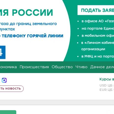
кономика
Происшествия
Общество
Чтиво
Дачное дел
Курсы 
USD ЦБ
ть новость
EUR ЦБ