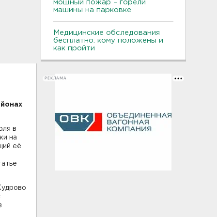
мощный пожар – горели
машины на парковке
Медицинские обследования
бесплатно: кому положены и
как пройти
РЕКЛАМА
айонах
юля в
ки на
щий её
татье
Кудрово
с
з