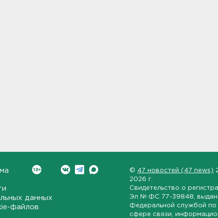
ма
©
47 новостей (47 news)
2026 г.
ти
Свидетельство о регистр
Эл № ФС 77-39848
, выда
льных данных
Федеральной службой по 
kie-файлов
сфере связи, информаци