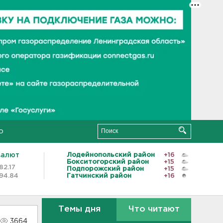
о
валют
Лодейнопольский район
+16
Бокситогорский район
+15
82.17
Подпорожский район
+15
94.84
Гатчинский район
+16
Темы дня
Что читают
3664