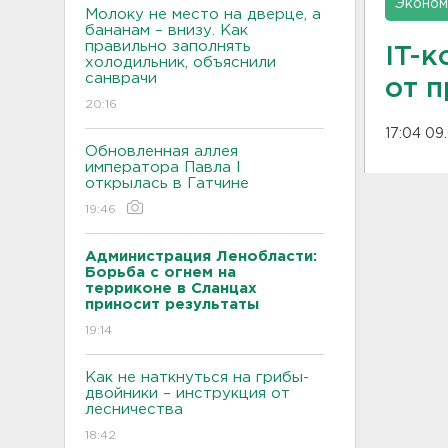
Эконом
Молоку не место на дверце, а
бананам – внизу. Как
правильно заполнять
IT-
холодильник, объяснили
санврачи
от 
20:16
17:04 09
Обновленная аллея
императора Павла I
открылась в Гатчине
19:46
Администрация Ленобласти:
Борьба с огнем на
терриконе в Сланцах
приносит результаты
19:14
Как не наткнуться на грибы-
двойники – инструкция от
лесничества
18:42