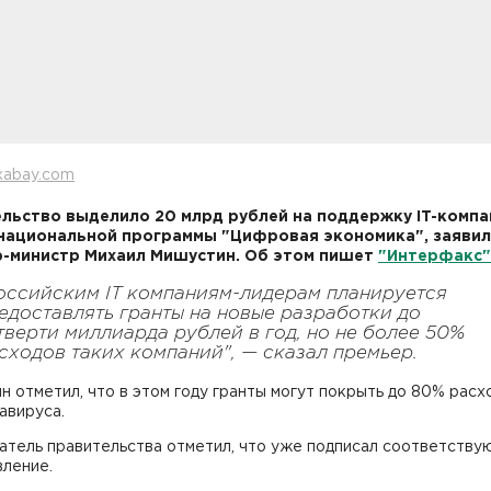
xabay.com
льство выделило 20 млрд рублей на поддержку IT-компа
национальной программы "Цифровая экономика", заявил
-министр Михаил Мишустин. Об этом пишет
"Интерфакс"
оссийским IT компаниям-лидерам планируется
едоставлять гранты на новые разработки до
тверти миллиарда рублей в год, но не более 50%
сходов таких компаний", — сказал премьер.
 отметил, что в этом году гранты могут покрыть до 80% расх
авируса.
атель правительства отметил, что уже подписал соответств
вление.