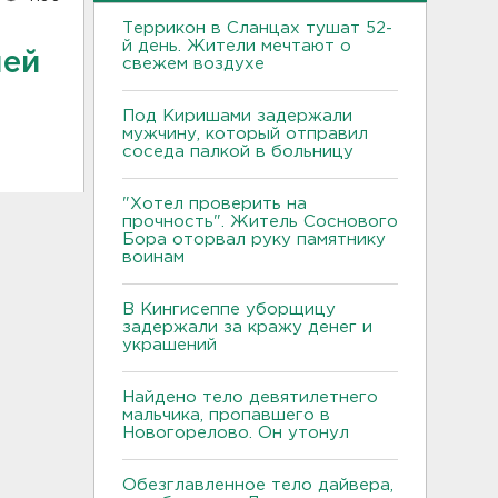
Террикон в Сланцах тушат 52-
й день. Жители мечтают о
лей
свежем воздухе
Под Киришами задержали
мужчину, который отправил
соседа палкой в больницу
"Хотел проверить на
прочность". Житель Соснового
Бора оторвал руку памятнику
воинам
В Кингисеппе уборщицу
задержали за кражу денег и
украшений
Найдено тело девятилетнего
мальчика, пропавшего в
Новогорелово. Он утонул
Обезглавленное тело дайвера,