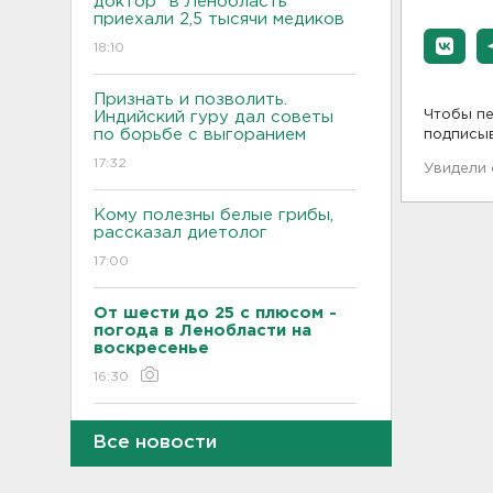
доктор" в Ленобласть
приехали 2,5 тысячи медиков
18:10
Признать и позволить.
Чтобы пе
Индийский гуру дал советы
по борьбе с выгоранием
подписы
17:32
Увидели
Кому полезны белые грибы,
рассказал диетолог
17:00
От шести до 25 с плюсом -
погода в Ленобласти на
воскресенье
16:30
Гаражная амнистия и
Все новости
лекарства. Какие законы
вступают в силу в августе
16:00