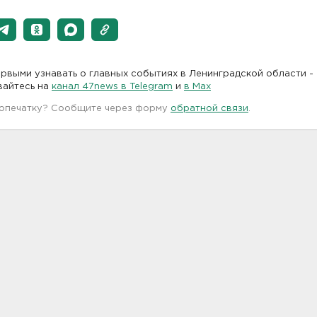
рвыми узнавать о главных событиях в Ленинградской области -
вайтесь на
канал 47news в Telegram
и
в Maх
 опечатку? Сообщите через форму
обратной связи
.