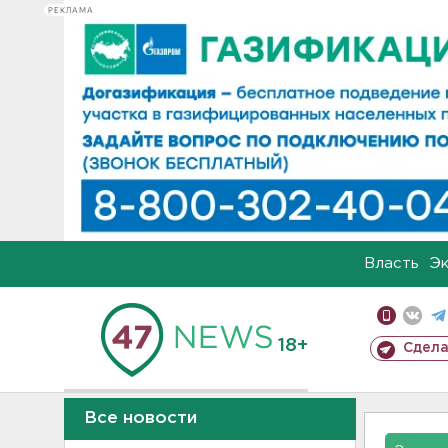
РЕКЛАМА
Власть
Э
18+
Сдела
Все новости