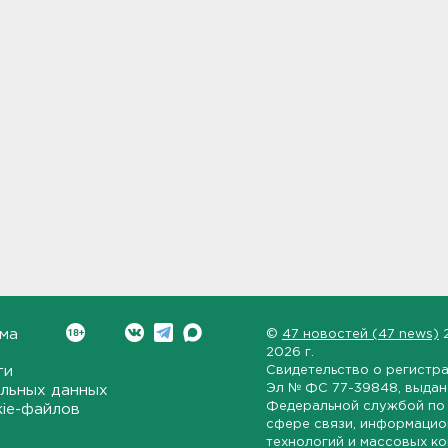
ма
©
47 новостей (47 news)
2026 г.
ти
Свидетельство о регистр
Эл № ФС 77-39848
, выда
льных данных
Федеральной службой по 
kie-файлов
сфере связи, информаци
технологий и массовых к