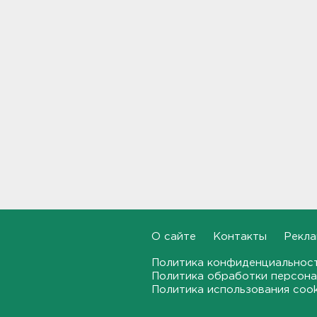
В Белгородской области при
атаке БПЛА ранены трое, на
Ильском НПЗ число
пострадавших выросло до
шести
15:37
Мужчину с яхты у острова
Сескар эвакуировали
вертолетом
15:12
В Севастополе после атаки
БПЛА повреждены 15
многоквартирных домов и
О сайте
Контакты
Рекла
автомобили
14:57
Политика конфиденциальнос
Политика обработки персона
Скончался отец футболиста
Политика использования coo
Месси