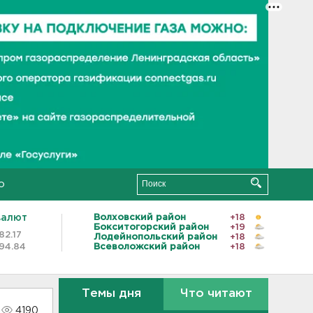
о
валют
Волховский район
+18
Бокситогорский район
+19
82.17
Лодейнопольский район
+18
94.84
Всеволожский район
+18
Темы дня
Что читают
4190