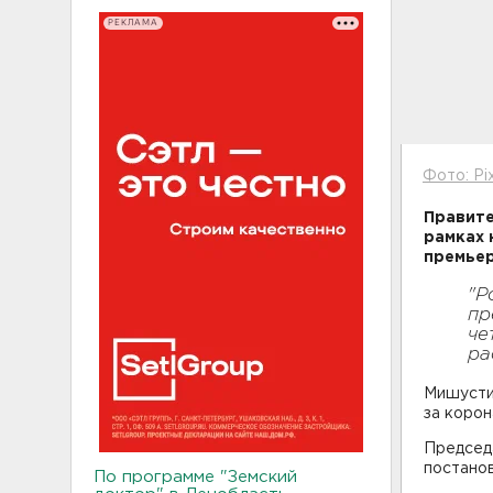
РЕКЛАМА
Фото: Pi
Правите
рамках 
премьер
"Р
пр
че
ра
Мишустин
за корон
Председ
постано
По программе "Земский