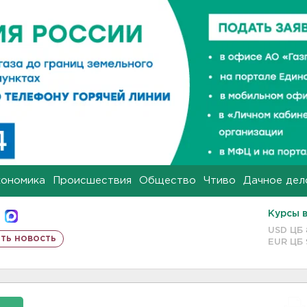
кономика
Происшествия
Общество
Чтиво
Дачное дел
Курсы 
USD ЦБ
ть новость
EUR ЦБ