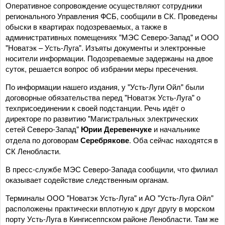
Оперативное сопровождение осуществляют сотрудники
регионального Управления ФСБ, сообщили в СК. Проведены
обыски в квартирах подозреваемых, а также в
административных помещениях "МЭС Северо-Запад" и ООО
"Новатэк – Усть-Луга". Изъяты документы и электронные
носители информации. Подозреваемые задержаны на двое
суток, решается вопрос об избрании меры пресечения.
По информации нашего издания, у "Усть-Луги Ойл" были
договорные обязательства перед "Новатэк Усть-Луга" о
техприсоединении к своей подстанции. Речь идёт о
директоре по развитию "Магистральных электрических
сетей Северо-Запад"
Юрии Деревенчуке
и начальнике
отдела по договорам
Серебрякове
. Оба сейчас находятся в
СК Ленобласти.
В пресс-службе МЭС Северо-Запада сообщили, что филиал
оказывает содействие следственным органам.
Терминалы ООО "Новатэк Усть-Луга" и АО "Усть-Луга Ойл"
расположены практически вплотную к друг другу в морском
порту Усть-Луга в Кингисеппском районе Ленобласти. Там же