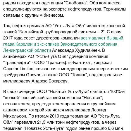
рядом находится подстанция "Слободка". Оба комплекса
специализируются на экспорте нефтепродуктов. Терминалы
связаны с крупным бизнесом.
Так, нефтетерминал АО "Усть-Луга Ойл" является конечной
точкой "Балтийской трубопроводной системы – 2". С июня
2017 года совет директоров компании
возглавляет бывший
глава Карелии и экс-спикер Законодательного собрания
Ленинградской области
Александр Худилайнен. В
акционерах АО "Усть-Луга Ойл" дочерняя компания
"Транснефти" - ООО "Транснефть-Балтика", кипрская
Capefar Limited, связанная с международным энергетическим
трейдером Gunvor, а также ООО "Толинг", подконтрольное
миллиардеру Андрею Бокареву.
В свою очередь ООО "Новатэк Усть-Луга" является 100%-й
"дочкой" российской газовой компании "Новатэк",
основателем, председателем правления и крупнейшим
акционером которой является миллиардер Леонид
Михельсон. По итогам 2019 года терминал АО "Усть-Луга
Ойл" перевалил 21,3 млн тонн нефтепродуктов, а через
терминал "Новатэк Усть-Луга" годом ранее прошло 6,6 млн