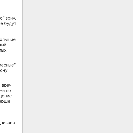
" зону.
ые будут
большие
ный
лых
расные"
зону
й врач
ми по
дение
тарше
дписано