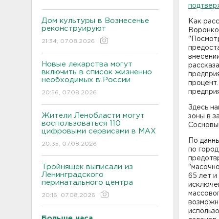
подтвер
Дом культуры в Вознесенье
Как рас
реконструируют
Воронков
"Посмотр
21:34, 07.08.2026
предост
внесении
Новые лекарства могут
рассказа
включить в список жизненно
предприя
необходимых в России
процент.
предприя
20:56, 07.08.2026
Здесь на
Жители Ленобласти могут
зоны в з
воспользоваться 110
Сосновы
цифровыми сервисами в МАХ
По данны
20:35, 07.08.2026
по город
предотв
Тройняшек выписали из
"масочн
Ленинградского
65 лет и
перинатального центра
исключе
массовог
20:16, 07.08.2026
возможн
использо
Больше часа.