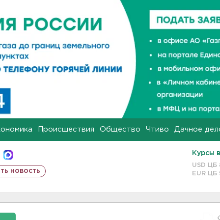
кономика
Происшествия
Общество
Чтиво
Дачное дел
Курсы 
USD ЦБ
ть новость
EUR ЦБ