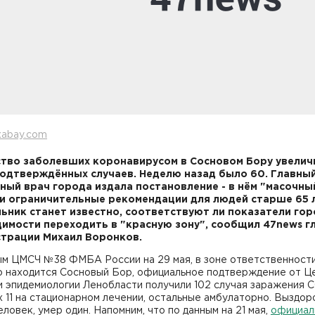
xabay.com
тво заболевших коронавирусом в Сосновом Бору увелич
подтверждённых случаев. Неделю назад было 60. Главны
ный врач города издала постановление - в нём "масочны
и ограничительные рекомендации для людей старше 65 л
ьник станет известно, соответствуют ли показатели го
имости переходить в "красную зону", сообщил 47news г
страции Михаил Воронков.
ым ЦМСЧ №38 ФМБА России на 29 мая, в зоне ответственност
о находится Сосновый Бор, официальное подтверждение от Ц
и эпидемиологии Ленобласти получили 102 случая заражения 
их 11 на стационарном лечении, остальные амбулаторно. Выздо
еловек, умер один. Напомним, что по данным на 21 мая,
официал