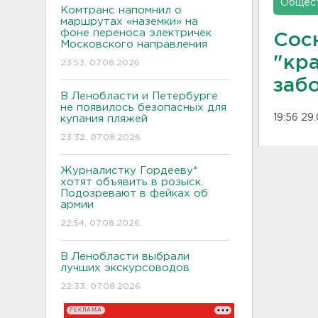
Общес
Комтранс напомнил о
маршрутах «наземки» на
фоне переноса электричек
Сос
Московского направления
"кр
23:53, 07.08.2026
заб
В Ленобласти и Петербурге
не появилось безопасных для
19:56 29
купания пляжей
23:32, 07.08.2026
Журналистку Гордееву*
хотят объявить в розыск.
Подозревают в фейках об
армии
22:54, 07.08.2026
В Ленобласти выбрали
лучших экскурсоводов
22:33, 07.08.2026
РЕКЛАМА