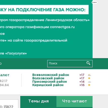
о
валют
Всеволожский район
+17
Волховский район
+17
82.17
Приозерский район
+14
94.84
Киришский район
+16
Темы дня
Что читают
13822