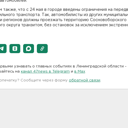
 автомобилей.
 также, что с 24 мая в городе введены ограничения на пере
льного транспорта. Так, автомобилисты из других муниципаль
 и регионов должны проезжать территорию Сосновоборского
го округа транзитом, без остановок за исключением экстрен
рвыми узнавать о главных событиях в Ленинградской области -
вайтесь на
канал 47news в Telegram
и
в Maх
 опечатку? Сообщите через форму
обратной связи
.