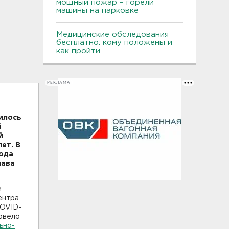
мощный пожар – горели
машины на парковке
Медицинские обследования
бесплатно: кому положены и
как пройти
РЕКЛАМА
илось
й
й
ет. В
рода
лава
и
ентра
COVID-
ровело
ьно-