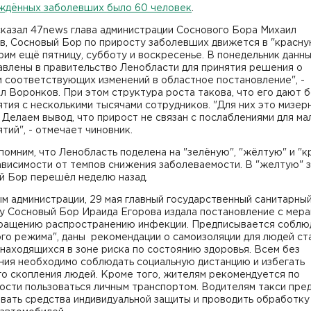
ждённых заболевших было 60 человек
.
сказал 47news глава администрации Соснового Бора Михаил
, Сосновый Бор по приросту заболевших движется в "красную
им ещё пятницу, субботу и воскресенье. В понедельник данн
авлены в правительство Ленобласти для принятия решения о
 соответствующих изменений в областное постановление", -
л Воронков. При этом структура роста такова, что его дают 
тия с несколькими тысячами сотрудников. "Для них это мизер
 Делаем вывод, что прирост не связан с послаблениями для ма
тий", - отмечает чиновник.
помним, что Ленобласть поделена на "зелёную", "жёлтую" и "к
ависимости от темпов снижения заболеваемости. В "желтую" 
й Бор перешёл неделю назад.
м администрации, 29 мая главный государственный санитарны
у Сосновый Бор Ираида Егорова издала постановление с мера
ращению распространению инфекции. Предписывается соблю
ого режима", даны рекомендации о самоизоляции для людей с
 находящихся в зоне риска по состоянию здоровья. Всем без
ния необходимо соблюдать социальную дистанцию и избегать
о скопления людей. Кроме того, жителям рекомендуется по
ости пользоваться личным транспортом. Водителям такси пре
вать средства индивидуальной защиты и проводить обработку