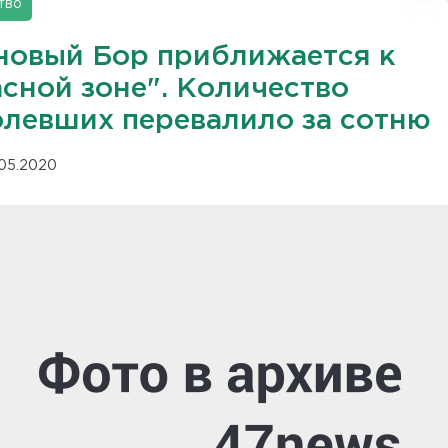
тво
новый Бор приближается к
асной зоне". Количество
олевших перевалило за сотню
.05.2020