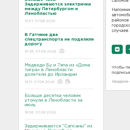
салонов
Задерживаются электрички
между Петербургом и
Напомним
Ленобластью
автомоби
районов
19:57, 07.08.2026
городско
случаев.
В Гатчине два
спецтранспорта не поделили
дорогу
19:36, 07.08.2026
Медведи Бу и Тяпа из «Дома
Чтобы пе
тигра» в Ленобласти
подписы
долетели до Ирландии
Увидели
19:17, 07.08.2026
Больше десятка человек
утонули в Ленобласти за
июль
18:58, 07.08.2026
Задерживаются "Сапсаны" из