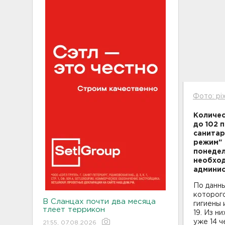
Фото: pi
Количес
до 102 
санитар
режим" 
понедел
необход
админи
По данн
которог
В Сланцах почти два месяца
гигиены 
тлеет террикон
19. Из н
уже 14 ч
21:55, 07.08.2026