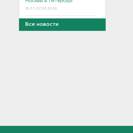
Москвы в Петербург
18:37, 07.08.2026
Мобильный медпункт приедет
Все новости
проверять здоровье жителей
Соснового Бора
18:18, 07.08.2026
Врач дала рекомендации для
родителей с детьми - как
пережить жару
17:59, 07.08.2026
В Подмосковье с помощью ИИ
впервые выписали штраф за
борщевик
17:38, 07.08.2026
В Тосно открыли
перекрёсток, разбитый
самосвалами со стройки
ВСМ