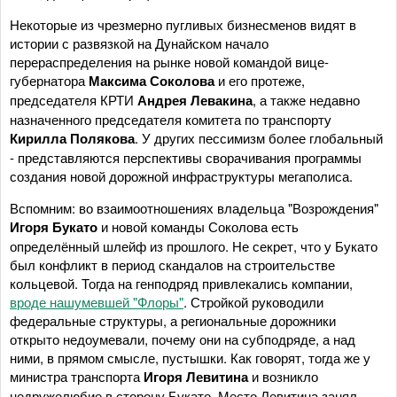
Некоторые из чрезмерно пугливых бизнесменов видят в
истории с развязкой на Дунайском начало
перераспределения на рынке новой командой вице-
губернатора
Максима Соколова
и его протеже,
председателя КРТИ
Андрея Левакина
, а также недавно
назначенного председателя комитета по транспорту
Кирилла Полякова
. У других пессимизм более глобальный
- представляются перспективы сворачивания программы
создания новой дорожной инфраструктуры мегаполиса.
Вспомним: во взаимоотношениях владельца "Возрождения"
Игоря Букато
и новой команды Соколова есть
определённый шлейф из прошлого. Не секрет, что у Букато
был конфликт в период скандалов на строительстве
кольцевой. Тогда на генподряд привлекались компании,
вроде нашумевшей "Флоры"
. Стройкой руководили
федеральные структуры, а региональные дорожники
открыто недоумевали, почему они на субподряде, а над
ними, в прямом смысле, пустышки. Как говорят, тогда же у
министра транспорта
Игоря Левитина
и возникло
недружелюбие в сторону Букато. Место Левитина занял