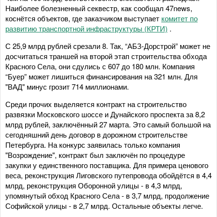
Наиболее болезненный секвестр, как сообщал 47news,
коснётся объектов, где заказчиком выступает
комитет по
развитию транспортной инфраструктуры (КРТИ)
.
С 25,9 млрд рублей срезали 8. Так, “АБЗ-Дорстрой” может не
досчитаться траншей на второй этап строительства обхода
Красного Села, они сдулись с 607 до 180 млн. Компания
“Буер” может лишиться финансирования на 321 млн. Для
"ВАД" минус грозит 714 миллионами.
Среди прочих выделяется контракт на строительство
развязки Московского шоссе и Дунайского проспекта за 8,2
млрд рублей, заключённый 27 марта. Это самый большой на
сегодняшний день договор в дорожном строительстве
Петербурга. На конкурс заявилась только компания
"Возрождение", контракт был заключён по процедуре
закупки у единственного поставщика. Для примера ценового
веса, реконструкция Лиговского путепровода обойдётся в 4,4
млрд, реконструкция Оборонной улицы - в 4,3 млрд,
упомянутый обход Красного Села - в 3,7 млрд, продолжение
Софийской улицы - в 2,7 млрд. Остальные объекты легче.