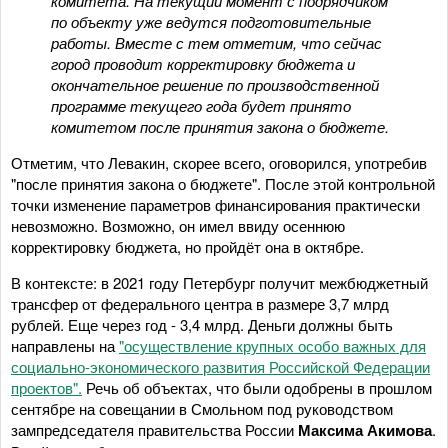
комитета. На текущий момент с подрядчиком
по объекту уже ведутся подготовительные
работы. Вместе с тем отметим, что сейчас
город проводит корректировку бюджета и
окончательное решение по производственной
программе текущего года будет принято
комитетом после принятия закона о бюджете.
Отметим, что Левакин, скорее всего, оговорился, употребив
"после принятия закона о бюджете". После этой контрольной
точки изменение параметров финансирования практически
невозможно. Возможно, он имел ввиду осеннюю
корректировку бюджета, но пройдёт она в октябре.
В контексте: в 2021 году Петербург получит межбюджетный
трансфер от федерального центра в размере 3,7 млрд
рублей. Еще через год - 3,4 млрд. Деньги должны быть
направлены на
"осуществление крупных особо важных для
социально-экономического развития Российской Федерации
проектов".
Речь об объектах, что были одобрены в прошлом
сентябре на совещании в Смольном под руководством
зампредседателя правительства России
Максима Акимова
.