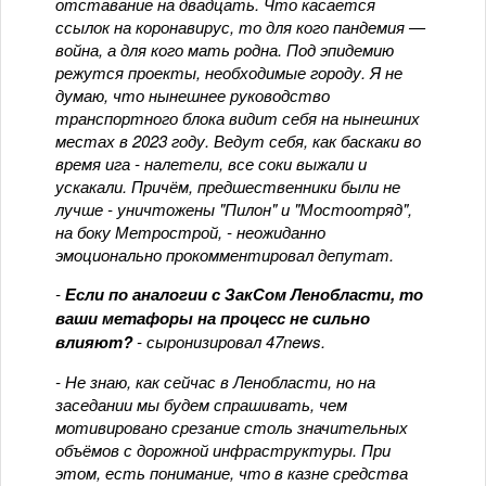
отставание на двадцать. Что касается
ссылок на коронавирус, то для кого пандемия —
война, а для кого мать родна. Под эпидемию
режутся проекты, необходимые городу. Я не
думаю, что нынешнее руководство
транспортного блока видит себя на нынешних
местах в 2023 году. Ведут себя, как баскаки во
время ига - налетели, все соки выжали и
ускакали. Причём, предшественники были не
лучше - уничтожены "Пилон" и "Мостоотряд",
на боку Метрострой, - неожиданно
эмоционально прокомментировал депутат.
-
Если по аналогии с ЗакСом Ленобласти, то
ваши метафоры на процесс не сильно
влияют?
- сыронизировал 47news.
- Не знаю, как сейчас в Ленобласти, но на
заседании мы будем спрашивать, чем
мотивировано срезание столь значительных
объёмов с дорожной инфраструктуры. При
этом, есть понимание, что в казне средства