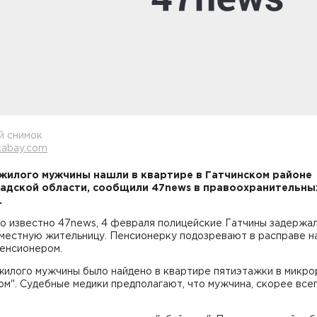
й снимок
xabay.com
жилого мужчины нашли в квартире в Гатчинском районе
адской области, сообщили 47news в правоохранительны
.
о известно 47news, 4 февраля полицейские Гатчины задержал
местную жительницу. Пенсионерку подозревают в расправе н
пенсионером.
жилого мужчины было найдено в квартире пятиэтажки в микр
м". Судебные медики предполагают, что мужчина, скорее всег
.