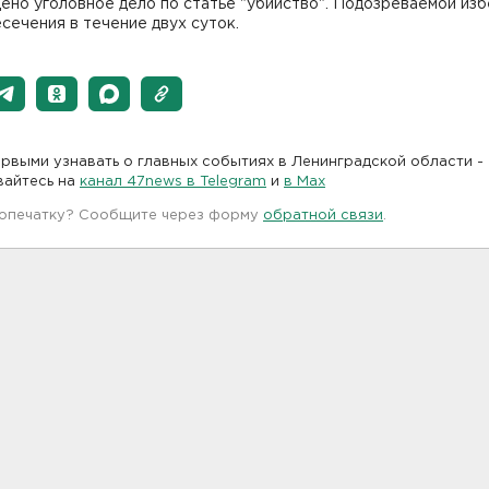
но уголовное дело по статье "убийство". Подозреваемой из
сечения в течение двух суток.
рвыми узнавать о главных событиях в Ленинградской области -
вайтесь на
канал 47news в Telegram
и
в Maх
 опечатку? Сообщите через форму
обратной связи
.