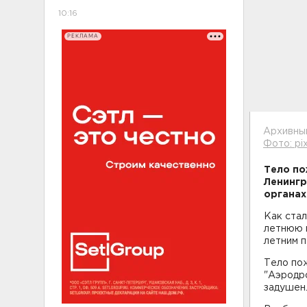
10:16
РЕКЛАМА
Архивны
Фото: pi
Тело по
Ленингр
органах
Как стал
летнюю 
летним 
Тело по
"Аэродро
задушен