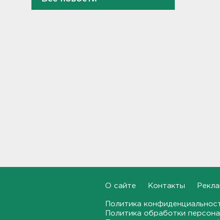
360 украинских
беспилотников
22:11, 08.08.2026
Женщина прыгнула в Неву на
востоке Петербурга
21:41, 08.08.2026
В лобовом столкновении
автомобилей близ Киришей
пострадали дети
21:17, 08.08.2026
Петербургские мосты
окрасятся в цвета
Ленинградской Победы 9
августа
20:48, 08.08.2026
О сайте
Контакты
Рекла
Молоку не место на дверце, а
Политика конфиденциальнос
бананам – внизу. Как
Политика обработки персона
правильно заполнять