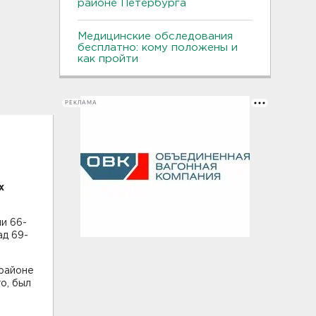
районе Петербурга
Медицинские обследования
бесплатно: кому положены и
как пройти
РЕКЛАМА
х
и 66-
ад 69-
орайоне
о, был