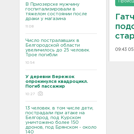
Проис
В Приозерске мужчину
госпитализировали в
тяжелом состоянии после
Гат
драки у магазина
под
11:08
ста
Число постралавших в
Белгородской области
09:43 05
увеличилось до 25 человек.
Трое погибли
10:54
У деревни Бережок
опрокинулся квадроцикл.
Погиб пассажир
10:27
13 человек. в том числе дети,
пострадали при атаке на
Белгород, под Курском
уничтожено более 150
дронов, под Брянском - около
140