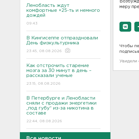
Возбужде
Ленобласть ждут
меру пре
комфортные +25-ть и немного
дождей
09:43
В Кингисеппе отпраздновали
День физкультурника
Чтобы пе
23:45, 08.08.2026
подписы
Увидели
Как отстрочить старение
мозга за 30 минут в день –
рассказали ученые
23:15, 08.08.2026
В Петербурге и Ленобласти
сняли с продажи энергетики
„под губу“ из-за никотина в
составе
22:44, 08.08.2026
За день над Россией сбиты
Все новости