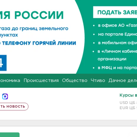
кономика
Происшествия
Общество
Чтиво
Дачное дел
Курсы 
USD ЦБ
ть новость
EUR ЦБ