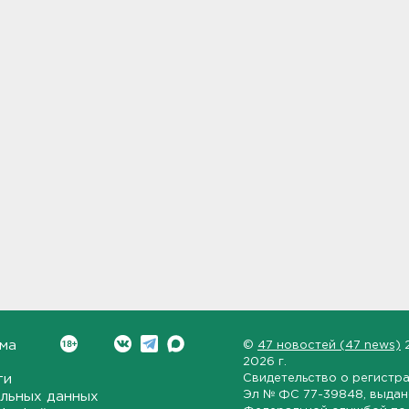
ма
©
47 новостей (47 news)
2026 г.
ти
Свидетельство о регистр
Эл № ФС 77-39848
, выда
льных данных