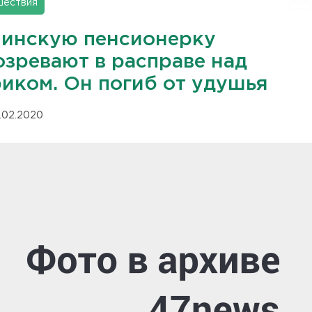
шествия
чинскую пенсионерку
озревают в расправе над
риком. Он погиб от удушья
.02.2020