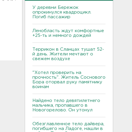
У деревни Бережок
опрокинулся квадроцикл.
Погиб пассажир
Ленобласть ждут комфортные
+25-ть и немного дождей
Террикон в Сланцах тушат 52-
й день. Жители мечтают о
свежем воздухе
"Хотел проверить на
прочность". Житель Соснового
Бора оторвал руку памятнику
воинам
Найдено тело девятилетнего
мальчика, пропавшего в
Новогорелово. Он утонул
Обезглавленное тело дайвера,
погибшего на Ладоге, нашли в