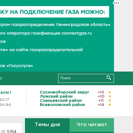
о
валют
Сосновоборский округ
+13
Лужский район
+10
82.17
Сланцевский район
+11
94.84
Всеволожский район
+14
Темы дня
Что читают
5194