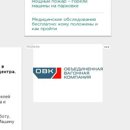
мощный пожар – горели
машины на парковке
Медицинские обследования
бесплатно: кому положены и
как пройти
РЕКЛАМА
 в
центра.
телей
а и
боту,
 Машину