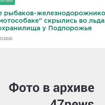
шествия
е рыбаков-железнодорожник
"мотособаке" скрылись во льда
охранилища у Подпорожья
.01.2020