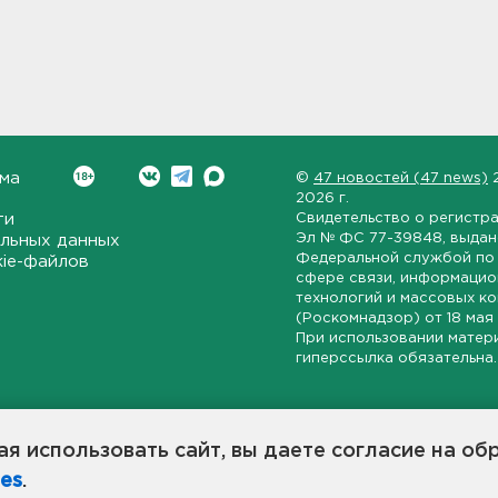
ма
©
47 новостей (47 news)
2026 г.
ти
Свидетельство о регистр
Эл № ФС 77-39848
, выда
льных данных
Федеральной службой по 
kie-файлов
сфере связи, информаци
технологий и массовых к
(Роскомнадзор) от
18 мая
При использовании матер
гиперссылка обязательна.
ет-издание, направленное на всестороннее освещение политиче
ской области, экономической и инвестиционной активности в ре
я использовать сайт, вы даете согласие на об
7 новостей» станет популярной и конструктивной площадкой дл
es
.
оисходят в 47-м регионе России.