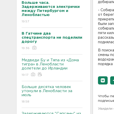
добирали
Больше часа.
Задерживаются электрички
- Собира
между Петербургом и
Ленобластью
от берег
прикрепи
19:57
были зап
собирали
пяти кил
В Гатчине два
спецтранспорта не поделили
рассказы
дорогу
поднялас
19:36
В поиск
смены п
водохра
Медведи Бу и Тяпа из «Дома
тигра» в Ленобласти
порядка 
долетели до Ирландии
19:17
Больше десятка человек
утонули в Ленобласти за
июль
Чтобы пе
подписы
18:58
Увидели
Задерживаются "Сапсаны" из