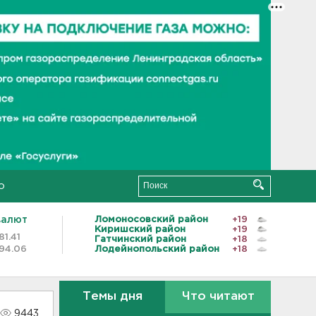
о
валют
Ломоносовский район
+19
Киришский район
+19
81.41
Гатчинский район
+18
94.06
Лодейнопольский район
+18
Темы дня
Что читают
9443