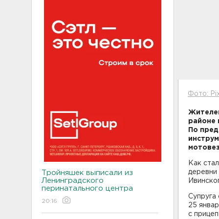
Фото: Pi
Жителей
районе 
По пред
инструм
мотовез
Как стал
деревни 
Тройняшек выписали из
Ленинградского
Ивинско
перинатального центра
Супруга 
20:16
25 янва
с прицеп