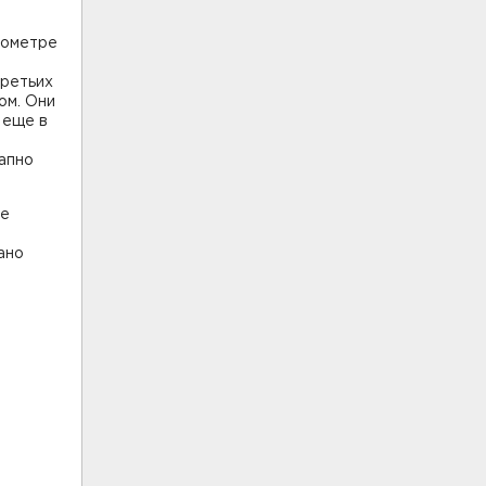
лометре
третьих
ом. Они
 еще в
запно
ые
ано