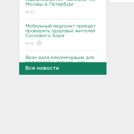
Москвы в Петербург
18:37
Мобильный медпункт приедет
проверять здоровье жителей
Соснового Бора
18:18
Врач дала рекомендации для
родителей с детьми - как
пережить жару
Все новости
17:59
В Подмосковье с помощью ИИ
впервые выписали штраф за
борщевик
17:38
В Тосно открыли
перекрёсток, разбитый
самосвалами со стройки