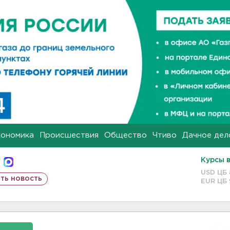
кономика
Происшествия
Общество
Чтиво
Дачное дел
Курсы 
USD ЦБ
ть новость
EUR ЦБ