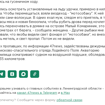
сь на гусеничном ходу.
лись осмотреть установленные на льду удочки, примерно в ки
а. Чтобы перемещаться, взяли вездеход - "мотособаку". К ней
ли сани-волокуши. В одних ехал муж, следом его приятель, в 
асы мяса и новая бензопила, чтобы рубить дрова перед ночлег
сь переночевать в домике на острове Малый Комаринник, это
ометрах от берега, - сообщила женщина. - Другие рыбаки мне
вали, что якобы видели свет фонаря от "мотособаки", но вне
ь метель, и свет пропал. Потом их не видели.
ах пропавших, по информации 47news, задействованы дежурн
оисково-спасательного отряда Лодейного Поля. Акваторию
нилища осматривают судном на воздушной подушке, обследов
35 километров.
рвыми узнавать о главных событиях в Ленинградской области -
вайтесь на
канал 47news в Telegram
и
в Maх
 опечатку? Сообщите через форму
обратной связи
.