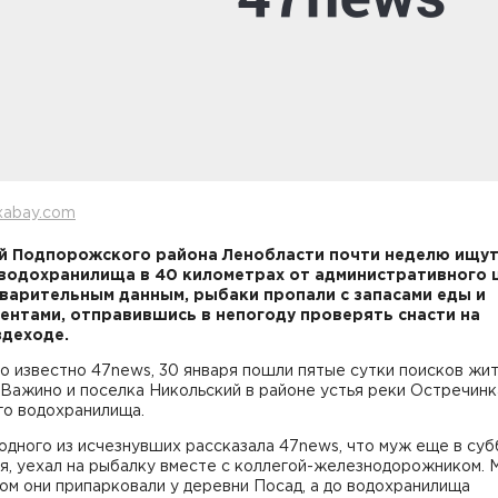
xabay.com
 Подпорожского района Ленобласти почти неделю ищут
водохранилища в 40 километрах от административного 
варительным данным, рыбаки пропали с запасами еды и
ентами, отправившись в непогоду проверять снасти на
деходе.
о известно 47news, 30 января пошли пятые сутки поисков жи
Важино и поселка Никольский в районе устья реки Остречинк
го водохранилища.
одного из исчезнувших рассказала 47news, что муж еще в суб
ря, уехал на рыбалку вместе с коллегой-железнодорожником.
ом они припарковали у деревни Посад, а до водохранилища