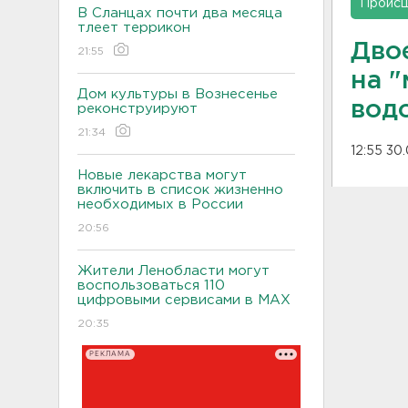
Проис
В Сланцах почти два месяца
тлеет террикон
Дво
21:55
на 
Дом культуры в Вознесенье
вод
реконструируют
21:34
12:55 30
Новые лекарства могут
включить в список жизненно
необходимых в России
20:56
Жители Ленобласти могут
воспользоваться 110
цифровыми сервисами в МАХ
20:35
РЕКЛАМА