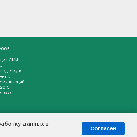
2005—
ации СМИ
но
надзору в
онных
оммуникаций
 2010г.
иалов
ской и
гионе.
работку данных в
я свободного
Согласен