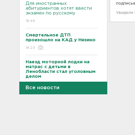
Для иностранных
подписы
абитуриентов хотят ввести
экзамен по русскому
Увидели
18:49
Смертельное ДТП
произошло на КАД у Низино
18:23
Наезд моторной лодки на
матрас с детьми в
Ленобласти стал уголовным
делом
18:22
Все новости
Фермеры в Ленобласти
смогут получить до 8 млн
рублей на развитие
хозяйства
18:07
На "Сортавалу" съехались