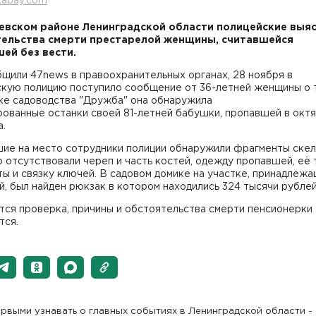
xabay.com
евском районе Ленинградской области полицейские выя
ельства смерти престарелой женщины, считавшейся
ей без вести.
щили 47news в правоохранительных органах, 28 ноября в
скую полицию поступило сообщение от 36-летней женщины о т
тке садоводства "Дружба" она обнаружила
рованные останки своей 81-летней бабушки, пропавшей в окт
а.
ие на место сотрудники полиции обнаружили фрагменты скел
 отсутствовали череп и часть костей, одежду пропавшей, её 
ы и связку ключей. В садовом домике на участке, принадлеж
, был найден рюкзак в котором находились 324 тысячи рублей
тся проверка, причины и обстоятельства смерти пенсионерки
тся.
рвыми узнавать о главных событиях в Ленинградской области -