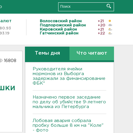
о
валют
Волосовский район
+21
Подпорожский район
+20
80.93
Кировский район
+21
93.19
Гатчинский район
+22
Темы дня
Что читают
16808
Руководителя ячейки
мормонов из Выборга
задержали за финансирование
ФБК*
ушки
Назначено первое заседание
по делу об убийстве 9-летнего
мальчика из Петербурга
Лобовая авария собрала
пробку больше 8 км на "Коле"
- фото