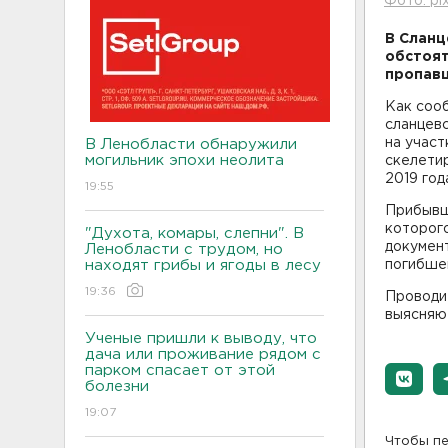
Фото: pi
В Сланц
обстоят
пропавш
Как сооб
сланцев
на учас
В Ленобласти обнаружили
могильник эпохи неолита
скелети
2019 год
19:55
Прибывш
которого
"Духота, комары, слепни". В
документ
Ленобласти с трудом, но
находят грибы и ягоды в лесу
погибшей
19:36
Проводи
выясняю
Ученые пришли к выводу, что
дача или проживание рядом с
парком спасает от этой
болезни
19:07
Чтобы пе