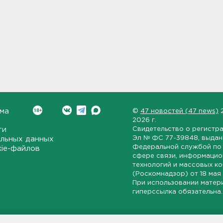
ма
©
47 новостей (47 news)
2026 г.
ти
Свидетельство о регистр
Эл № ФС 77-39848
, выда
льных данных
Федеральной службой по 
kie-файлов
сфере связи, информаци
технологий и массовых к
(Роскомнадзор) от
18 мая
При использовании матер
гиперссылка обязательна.
ет-издание, направленное на всестороннее освещение политиче