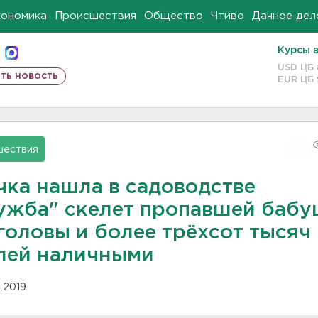
кономика
Происшествия
Общество
Чтиво
Дачное дел
Курсы 
USD ЦБ
ть новость
EUR ЦБ
шествия
чка нашла в садоводстве
ужба" скелет пропавшей баб
головы и более трёхсот тысяч
лей наличными
1.2019