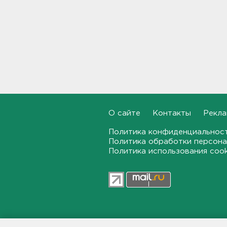
спасатели и дорожники.
Отрабатывали легенду о
крупном ДТП
17:50
В пятницу вузы публикуют
списки. Ленобласть подвела
итоги приемной
кампании-2026
17:36
О сайте
Контакты
Рекла
Руководителя ячейки
мормонов из Выборга
Политика конфиденциальнос
задержали за
Политика обработки персона
финансирование ФБК*
Политика использования coo
17:21
В Сестрорецке бабахнуло в
гараже, а оказалось - в
нарколаборатории
17:20
47news.ru — независимое интерн