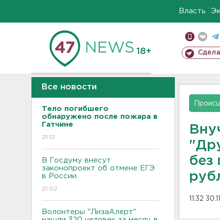
Власть
Э
18+
Сдела
Все новости
Проис
Тело погибшего
обнаружено после пожара в
Гатчине
Вну
21:12
"Др
без 
В Госдуму внесут
законопроект об отмене ЕГЭ
руб
в России
21:02
11:32 30.1
Волонтеры "ЛизаАлерт"
нашли 320 человек за месяц в