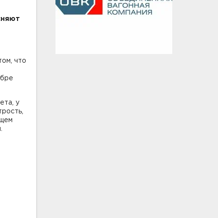
сняют
ом, что
ябре
ета, у
трость,
ащем
.