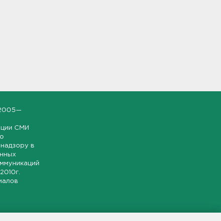
2005—
ации СМИ
но
надзору в
онных
оммуникаций
 2010г.
иалов
ской и