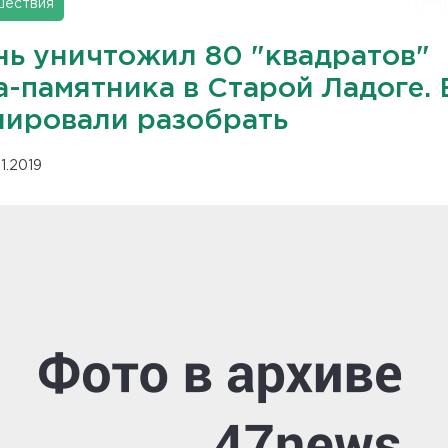
шествия
нь уничтожил 80 "квадратов"
а-памятника в Старой Ладоге. 
нировали разобрать
11.2019