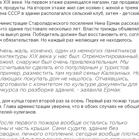
в XIX веке. На первом этаже размещался магазин, где продавал
, продукты. На втором этаже жил сам хозяин с женой и тремя 
на СССР в здании располагался сельский клуб, затем - детский
дминистрации Староладожского поселения Нина Ермак рассказ
что здание пустовало несколько лет. Власти трижды объявля
на выкуп дома. Победитель должен был восстановить его, сог
м обязательствам. Но каждый раз желающих не находилось.
Очень жаль, конечно, один из немногих памятников
хитектуры XIX века у нас был. Отремонтированный,
ежий, снаружи был очень привлекательным. Мы
ссчитывали сделать его популярным у туристов.
пример, разместить там музей семьи Калязиных. Н
лающих покупать дом не нашлось. Отчаявшись,
дготовили с комитетом по культуре документы для
нкурса по разборке здания, - заявила Ермак.
 дом купца горел второй раз за осень. Первый раз пожар туш
. Глава администрации уверена, что в обоих случаях не обош
елей-хулиганов.
После первого пожара вообще остались только
ены и часть крыши. Сами судите, здание без
оводки, печного отопления, сегодня вообще плотн