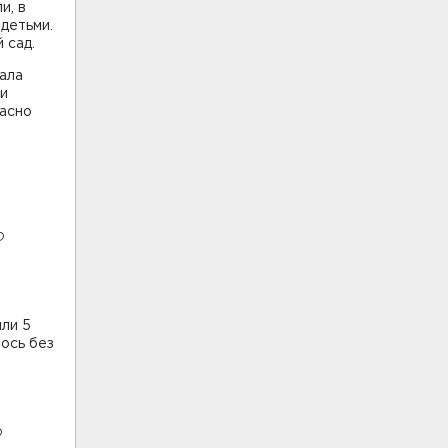
и, в
детьми.
 сад.
ала
ли
ласно
о
или 5
лось без
о