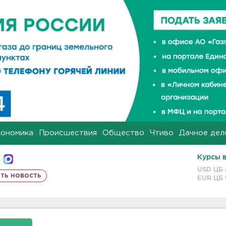
кономика
Происшествия
Общество
Чтиво
Дачное дел
Курсы 
USD ЦБ
ть новость
EUR ЦБ