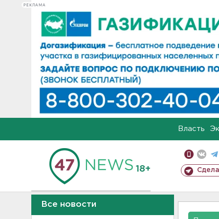
РЕКЛАМА
Власть
Э
18+
Сдела
Все новости