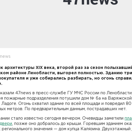
7news
к архитектуры XIX века, второй раз за сезон полыхавши
ком районе Ленобласти, выгорел полностью. Зданию тр
покупателя и уже собирались разбирать, но огонь справи
.
казали 47news в пресс-службе ГУ МЧС России по Ленобласти, 
ря пожарные подразделения потушили дом № 6а на Варяжской
 Ладоге. Огонь охватил здание по всей площади и повредил 80
ых метров. По предварительным данным, пострадавших нет.
ании стало известно сегодня вечером. Очевидцы заметили
пла
 двери
, позже оно добралось до крыши. Горевшим зданием ока
 регионального значения — дом купца Калязина. Двухэтажный