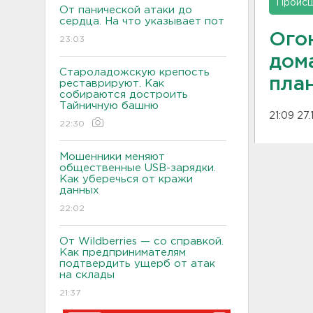
Проис
От панической атаки до
сердца. На что указывает пот
Ого
23:03
дом
Староладожскую крепость
пла
реставрируют. Как
собираются достроить
Тайничную башню
21:09 27.
22:30
Мошенники меняют
общественные USB-зарядки.
Как уберечься от кражи
данных
22:02
От Wildberries — со справкой.
Как предпринимателям
подтвердить ущерб от атак
на склады
21:37