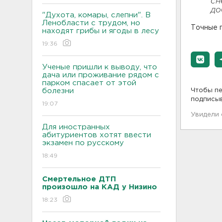
сн
до
"Духота, комары, слепни". В
Ленобласти с трудом, но
Точные 
находят грибы и ягоды в лесу
19:36
Ученые пришли к выводу, что
дача или проживание рядом с
парком спасает от этой
болезни
Чтобы пе
подписы
19:07
Увидели
Для иностранных
абитуриентов хотят ввести
экзамен по русскому
18:49
Смертельное ДТП
произошло на КАД у Низино
18:23