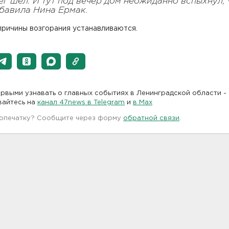
ег шел. И тут под вечер дом неожиданно вспыхнул, 
бавила Нина Ермак.
причины возгорания устанавливаются.
рвыми узнавать о главных событиях в Ленинградской области -
вайтесь на
канал 47news в Telegram
и
в Maх
 опечатку? Сообщите через форму
обратной связи
.