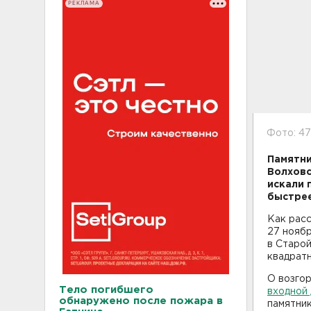
РЕКЛАМА
Фото: 4
Памятни
Волховс
искали 
быстрее
Как расс
27 нояб
в Старой
квадратн
О возгор
Тело погибшего
входной
обнаружено после пожара в
памятник