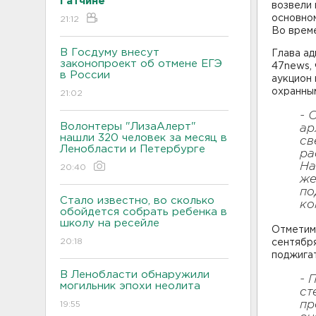
Гатчине
возвели 
основном
21:12
Во време
В Госдуму внесут
Глава а
законопроект об отмене ЕГЭ
47news, 
в России
аукцион 
охранны
21:02
- 
Волонтеры "ЛизаАлерт"
ар
нашли 320 человек за месяц в
св
Ленобласти и Петербурге
ра
На
20:40
же
по
Стало известно, во сколько
ко
обойдется собрать ребенка в
школу на ресейле
Отметим,
20:18
сентября
поджигат
В Ленобласти обнаружили
- 
могильник эпохи неолита
ст
пр
19:55