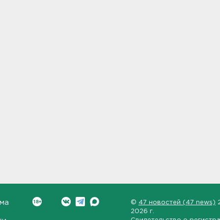
ма
©
47 новостей (47 news)
2026 г.