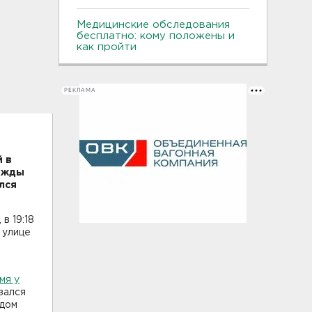
Медицинские обследования
бесплатно: кому положены и
как пройти
РЕКЛАМА
й в
ижды
лся
в 19:18
 улице
мя у
зался
 дом