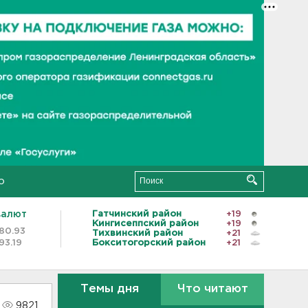
о
валют
Гатчинский район
+19
Кингисеппский район
+19
80.93
Тихвинский район
+21
93.19
Бокситогорский район
+21
Темы дня
Что читают
9821