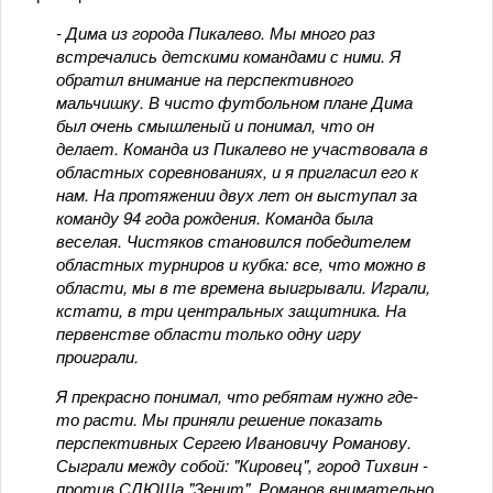
- Дима из города Пикалево. Мы много раз
встречались детскими командами с ними. Я
обратил внимание на перспективного
мальчишку. В чисто футбольном плане Дима
был очень смышленый и понимал, что он
делает. Команда из Пикалево не участвовала в
областных соревнованиях, и я пригласил его к
нам. На протяжении двух лет он выступал за
команду 94 года рождения. Команда была
веселая. Чистяков становился победителем
областных турниров и кубка: все, что можно в
области, мы в те времена выигрывали. Играли,
кстати, в три центральных защитника. На
первенстве области только одну игру
проиграли.
Я прекрасно понимал, что ребятам нужно где-
то расти. Мы приняли решение показать
перспективных Сергею Ивановичу Романову.
Сыграли между собой: "Кировец", город Тихвин -
против СДЮШа "Зенит". Романов внимательно