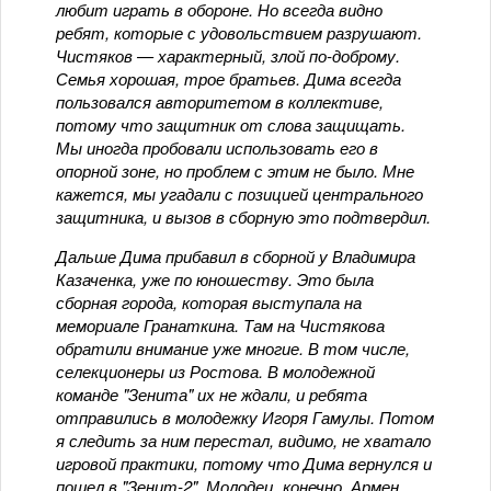
любит играть в обороне. Но всегда видно
ребят, которые с удовольствием разрушают.
Чистяков — характерный, злой по-доброму.
Семья хорошая, трое братьев. Дима всегда
пользовался авторитетом в коллективе,
потому что защитник от слова защищать.
Мы иногда пробовали использовать его в
опорной зоне, но проблем с этим не было. Мне
кажется, мы угадали с позицией центрального
защитника, и вызов в сборную это подтвердил.
Дальше Дима прибавил в сборной у Владимира
Казаченка, уже по юношеству. Это была
сборная города, которая выступала на
мемориале Гранаткина. Там на Чистякова
обратили внимание уже многие. В том числе,
селекционеры из Ростова. В молодежной
команде "Зенита" их не ждали, и ребята
отправились в молодежку Игоря Гамулы. Потом
я следить за ним перестал, видимо, не хватало
игровой практики, потому что Дима вернулся и
пошел в "Зенит-2". Молодец, конечно, Армен