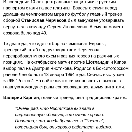
В последние 10 лет центральные защитники с русским
паспортом стали на вес платины. Взвесьте сами: перед
домашним чемпионатом мира по футболу главный тренер
сборной
Станислав Черчесов
был вынужден уговаривать
вернуться в команду Сергея Игнашевича. А ему на момент
созвона было под 40.
Те два года, что идет отбор на чемпионат Европы,
тренерский штаб под руководством Черчесова
перепробовал много схем и разных героев на различных
позициях. На октябрьские матчи против Шотландии и Кипра
выбор пал на Дмитрия Чистякова. Родился в Бокситогорском
районе Ленобласти 13 января 1994 года. Сейчас выступает
за ФК "Ростов". На сайте желто-синих новость о вызове в
главную команду страны сопровождалась двумя цитатами.
Валерий Карпин
, главный тренер, был традиционно краток:
"Очень рад, что Чистякова вызвали в
национальную сборную, это очень хорошо.
Понятно, что, когда брали его в "Ростов",
потенциал был, он хорошо работает, видимо,