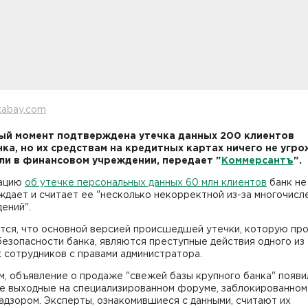
xabay.com
ый момент подтверждена утечка данных 200 клиентов
ка, но их средствам на кредитных картах ничего не угро
и в финансовом учреждении, передает "
Коммерсантъ
".
ацию
об утечке персональных данных 60 млн клиентов
банк не
дает и считает ее "несколько некорректной из-за многочисл
ений".
тся, что основной версией происшедшей утечки, которую пр
езопасности банка, являются преступные действия одного из
 сотрудников с правами администратора.
, объявление о продаже "свежей базы крупного банка" появи
е выходные на специализированном форуме, заблокированном
дзором. Эксперты, ознакомившиеся с данными, считают их