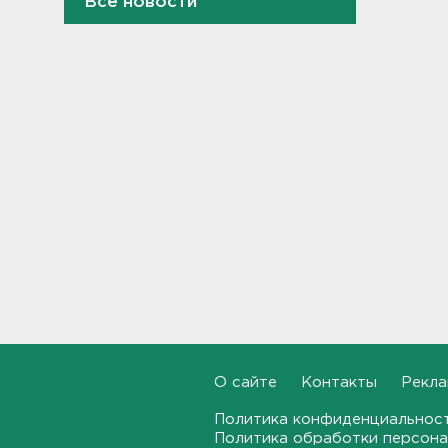
Все новости
Задерживаются электрички
между Петербургом и
Ленобластью
19:57, 07.08.2026
В Гатчине два
спецтранспорта не поделили
дорогу
19:36, 07.08.2026
Медведи Бу и Тяпа из «Дома
тигра» в Ленобласти
долетели до Ирландии
19:17, 07.08.2026
Больше десятка человек
утонули в Ленобласти за
июль
О сайте
Контакты
Рекла
18:58, 07.08.2026
Политика конфиденциальнос
Задерживаются "Сапсаны" из
Политика обработки персона