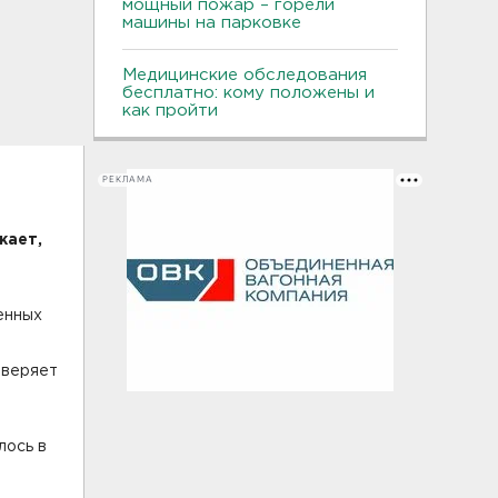
мощный пожар – горели
машины на парковке
Медицинские обследования
бесплатно: кому положены и
как пройти
РЕКЛАМА
жает,
енных
оверяет
лось в