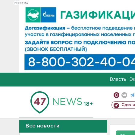
РЕКЛАМА
Власть
Э
18+
Сдела
Все новости