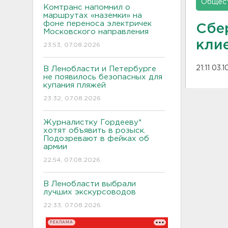
Общес
Комтранс напомнил о
маршрутах «наземки» на
фоне переноса электричек
Сбе
Московского направления
кли
23:53, 07.08.2026
21:11 03.
В Ленобласти и Петербурге
не появилось безопасных для
купания пляжей
23:32, 07.08.2026
Журналистку Гордееву*
хотят объявить в розыск.
Подозревают в фейках об
армии
22:54, 07.08.2026
В Ленобласти выбрали
лучших экскурсоводов
22:33, 07.08.2026
РЕКЛАМА