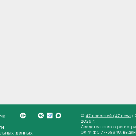
ма
©
47 новостей (47 news)
2026 г.
ти
Свидетельство о регистр
Эл № ФС 77-39848
, выда
льных данных