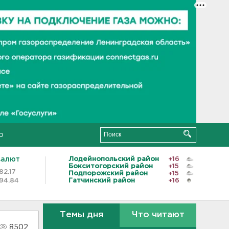
о
валют
Лодейнопольский район
+16
Бокситогорский район
+15
82.17
Подпорожский район
+15
94.84
Гатчинский район
+16
Темы дня
Что читают
8502