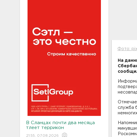
Фото: pi
На данн
Сбербан
сообщил
Информ
подтверж
несовпад
Отмечае
служба б
немногих
В Сланцах почти два месяца
Напомним
тлеет террикон
минувши
Роскомна
21:55, 07.08.2026