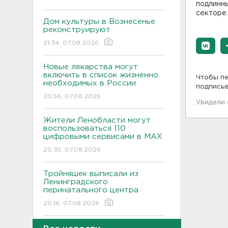
подлинны
секторе.
Дом культуры в Вознесенье
реконструируют
21:34, 07.08.2026
Новые лекарства могут
включить в список жизненно
Чтобы пе
необходимых в России
подписы
20:56, 07.08.2026
Увидели
Жители Ленобласти могут
воспользоваться 110
цифровыми сервисами в МАХ
20:35, 07.08.2026
Тройняшек выписали из
Ленинградского
перинатального центра
20:16, 07.08.2026
Больше часа.