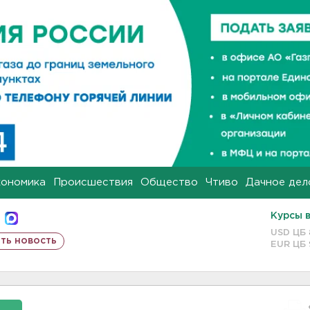
кономика
Происшествия
Общество
Чтиво
Дачное дел
Курсы 
USD ЦБ
ть новость
EUR ЦБ