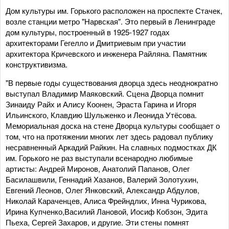
Дом культуры им. Горького расположен на проспекте Стачек,
возле станции метро "Нарвская". Это первый в Ленинграде
дом культуры, построенный в 1925-1927 годах
архитекторами Гегелло и Дмитриевым при участии
архитектора Кричевского и инженера Райляна. Памятник
конструктивизма.
"В первые годы существования дворца здесь неоднократно
выступал Владимир Маяковский. Сцена Дворца помнит
Зинаиду Райх и Алису Коонен, Эраста Гарина и Игоря
Ильинского, Клавдию Шульженко и Леонида Утёсова.
Мемориальная доска на стене Дворца культуры сообщает о
том, что на протяжении многих лет здесь радовал публику
несравненный Аркадий Райкин. На славных подмостках ДК
им. Горького не раз выступали всенародно любимые
артисты: Андрей Миронов, Анатолий Папанов, Олег
Басилашвили, Геннадий Хазанов, Валерий Золотухин,
Евгений Леонов, Олег Янковский, Александр Абдулов,
Николай Караченцев, Алиса Фрейндлих, Инна Чурикова,
Ирина Купченко,Василий Лановой, Иосиф Кобзон, Эдита
Пьеха, Сергей Захаров, и другие. Эти стены помнят