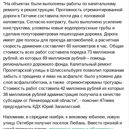
"На объектах были выполнены работы по капитальному
ремонту и реконструкции. Протяжность отремонтированной
дороги в Гатчине составила почти два с половиной
километра. Согласно контракту, было выполнено усиление
конструктива, уложены новые водопропускные трубы и
сделана полутораметровая пешеходная дорожка. Дорога
имеет две полосы для проезда автомобилей, а расчетная
скорость движения составляет 60 километров в час. Общая
стоимость всех работ составила порядка 73 миллионов
рублей, из которых 69 миллионов рублей – помощь
регионального дорожного фонда. Капитальный ремонт
Пролетарской улицы в Шлиссельбурге позволил горожанам
забыть о трещинах и ямах на асфальте: было уложено два
слоя асфальтобетона, а также отремонтированы тротуары.
Стоимость работ составила 42 миллиона рублей из которых
38 миллионов рублей администрация получила в качестве
субсидии от Ленинградской области", - пояснил 47news
председатель КДХ Юрий Запалатский.
Напомним, в середине ноября, к вековому юбилею, новую
улицу Октября получил поселок Любань. Вместо грязной и
узкой тропинки теперь
проложена дорога и обустроены