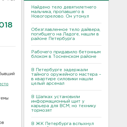
Найдено тело девятилетнего
мальчика, пропавшего в
Новогорелово. Он утонул
018
Обезглавленное тело дайвера,
погибшего на Ладоге, нашли в
районе Петербурга
Рабочего придавило бетонным
блоком в Тосненском районе
В Петербурге задержали
 бывший
тайного оружейного мастера –
в квартире силовики нашли
целый арсенал
есто
В Шапках установили
темы
информационный щит у
карьера для ВСМ, но технику
тормозят
я
ов
В ЖК Петербурга вспыхнул