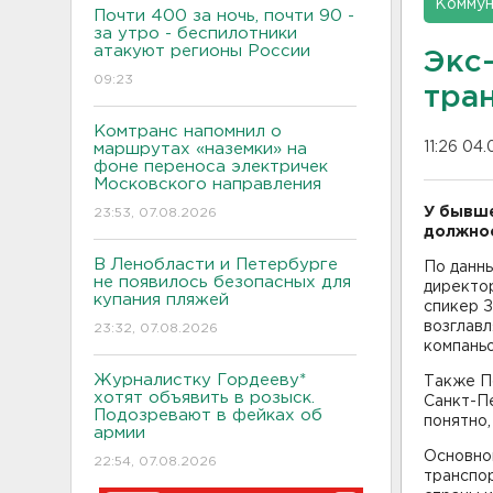
Коммун
Почти 400 за ночь, почти 90 -
за утро - беспилотники
атакуют регионы России
Экс-
09:23
тра
Комтранс напомнил о
11:26 04.
маршрутах «наземки» на
фоне переноса электричек
Московского направления
У бывше
23:53, 07.08.2026
должнос
В Ленобласти и Петербурге
По данны
не появилось безопасных для
директо
купания пляжей
спикер З
возглавл
23:32, 07.08.2026
компань
Журналистку Гордееву*
Также П
хотят объявить в розыск.
Санкт-Пе
Подозревают в фейках об
понятно,
армии
Основно
22:54, 07.08.2026
транспор