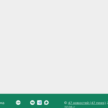
ма
©
47 новостей (47 news)
2026 г.