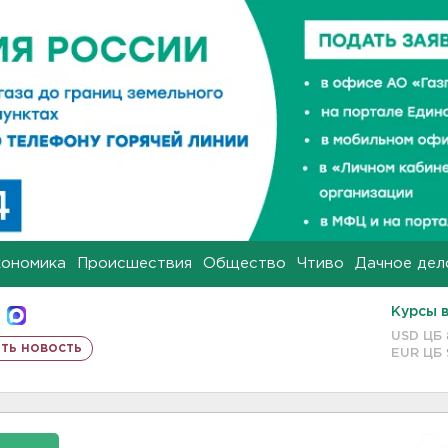
кономика
Происшествия
Общество
Чтиво
Дачное дел
Курсы 
USD ЦБ
ть новость
EUR ЦБ