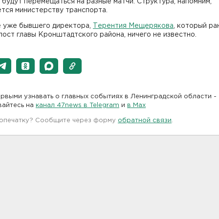
 будут перемещаться на разные матчи. Структура, напомним,
тся министерству транспорта.
е уже бывшего директора,
Терентия Мещерякова
, который ра
пост главы Кронштадтского района, ничего не известно.
рвыми узнавать о главных событиях в Ленинградской области -
вайтесь на
канал 47news в Telegram
и
в Maх
 опечатку? Сообщите через форму
обратной связи
.