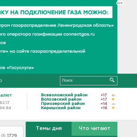
о
валют
Всеволожский район
+17
Волховский район
+17
82.17
Приозерский район
+14
94.84
Киришский район
+16
Темы дня
Что читают
1729