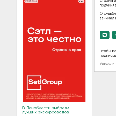
страны и
РЕКЛАМА
подчиняе
О судьб
занимал 
Чтобы пе
подписы
Увидели
В Ленобласти выбрали
лучших экскурсоводов