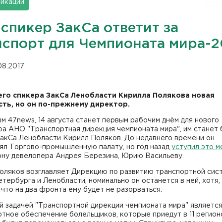
икации
спикер ЗакСа ответит за
нспорт для Чемпионата мира-2
08.2017
го спикера ЗакСа Ленобласти Кирилла Полякова новая
ть, но он по-прежнему директор.
м 47news, 14 августа станет первым рабочим днём для нового
ра АНО "Транспортная дирекция чемпионата мира", им станет
акСа Ленобласти Кирилл Поляков. До недавнего времени он
ял Торгово-промышленную палату, но год назад
уступил это м
ону девелопера Андрея Березина, Юрию Васильеву.
оляков возглавляет Дирекцию по развитию транспортной сис
тербурга и Ленобласти, номинально он останется в ней, хотя,
 что на два фронта ему будет не разорваться.
й задачей "Транспортной дирекции чемпионата мира" являетс
тное обеспечение болельщиков, которые приедут в 11 регион