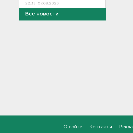
22:33, 07.08.2026
Все новости
В Сланцах почти два месяца
тлеет террикон
21:55, 07.08.2026
Дом культуры в Вознесенье
реконструируют
21:34, 07.08.2026
Новые лекарства могут
включить в список жизненно
необходимых в России
20:56, 07.08.2026
Жители Ленобласти могут
воспользоваться 110
цифровыми сервисами в МАХ
20:35, 07.08.2026
О сайте
Контакты
Рекла
Тройняшек выписали из