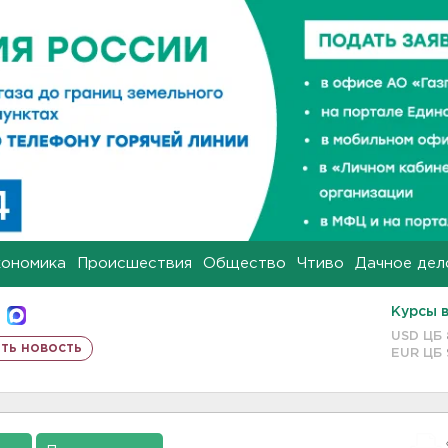
кономика
Происшествия
Общество
Чтиво
Дачное дел
Курсы 
USD ЦБ
ть новость
EUR ЦБ