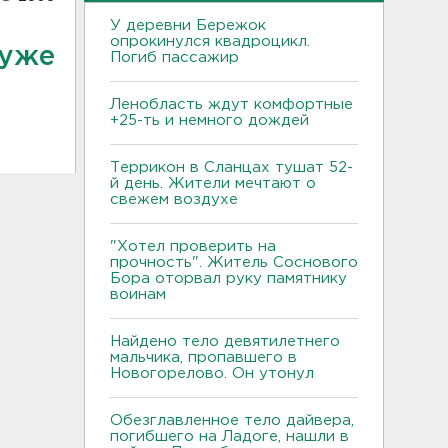
У деревни Бережок
опрокинулся квадроцикл.
 уже
Погиб пассажир
Ленобласть ждут комфортные
+25-ть и немного дождей
Террикон в Сланцах тушат 52-
й день. Жители мечтают о
свежем воздухе
"Хотел проверить на
прочность". Житель Соснового
Бора оторвал руку памятнику
воинам
Найдено тело девятилетнего
мальчика, пропавшего в
Новогорелово. Он утонул
Обезглавленное тело дайвера,
погибшего на Ладоге, нашли в