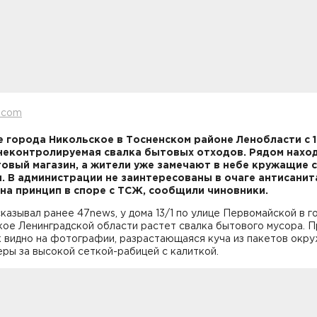
.com
е города Никольское в Тосненском районе Ленобласти с 1
неконтролируемая свалка бытовых отходов. Рядом нахо
овый магазин, а жители уже замечают в небе кружащие 
. В администрации не заинтересованы в очаге антисанит
 на принцип в споре с ТСЖ, сообщили чиновники.
казывал ранее 47news, у дома 13/1 по улице Первомайской в г
ое Ленинградской области растет свалка бытового мусора. П
к видно на фотографии, разрастающаяся куча из пакетов окр
ры за высокой сеткой-рабицей с калиткой.