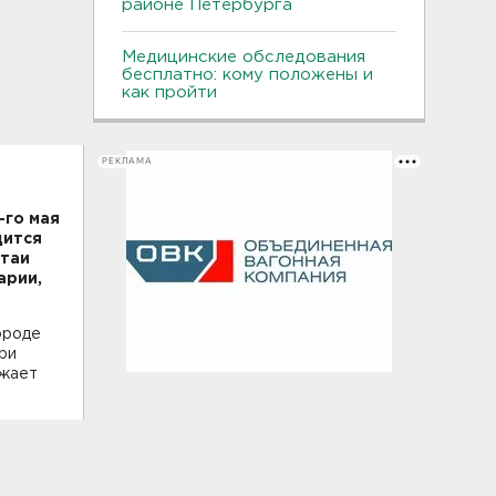
районе Петербурга
Медицинские обследования
бесплатно: кому положены и
как пройти
РЕКЛАМА
-го мая
дится
стаи
арии,
ороде
ри
ужает