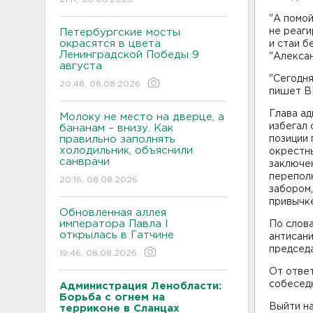
"А помой
не реаги
Петербургские мосты
окрасятся в цвета
и стаи б
Ленинградской Победы 9
"Алекса
августа
"Сегодня
20:48, 08.08.2026
пишет В
Глава ад
Молоку не место на дверце, а
избегал 
бананам – внизу. Как
правильно заполнять
позиции
холодильник, объяснили
окрестны
санврачи
заключен
перепол
20:16, 08.08.2026
забором,
привычке
Обновленная аллея
императора Павла I
По слова
открылась в Гатчине
антисани
председа
19:46, 08.08.2026
От ответ
собеседн
Администрация Ленобласти:
Борьба с огнем на
Выйти на
терриконе в Сланцах