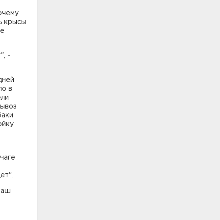
очему
ь крысы
те
, -
дней
ло в
ели
вывоз
баки
ойку
очаге
ет".
наш