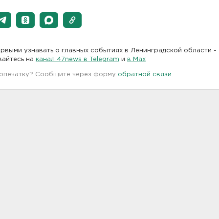
рвыми узнавать о главных событиях в Ленинградской области -
вайтесь на
канал 47news в Telegram
и
в Maх
 опечатку? Сообщите через форму
обратной связи
.