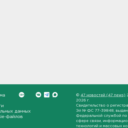
ма
©
47 новостей (47 news)
2026 г.
ти
Свидетельство о регистр
Эл № ФС 77-39848
, выда
льных данных
Федеральной службой по 
kie-файлов
сфере связи, информаци
технологий и массовых к