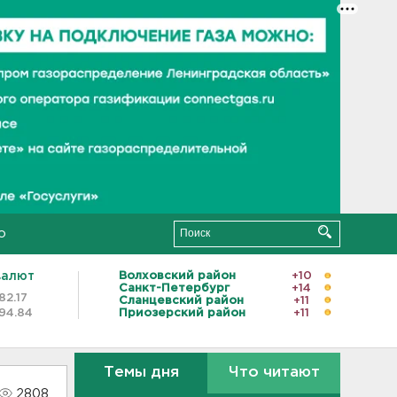
о
валют
Волховский район
+10
Санкт-Петербург
+14
82.17
Сланцевский район
+11
94.84
Приозерский район
+11
Темы дня
Что читают
2808