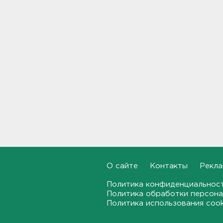
От шести до 25 с плюсом -
погода в Ленобласти на
воскресенье
16:30, 08.08.2026
Гаражная амнистия и
лекарства. Какие законы
вступают в силу в августе
16:00, 08.08.2026
В Белгородской области при
атаке БПЛА ранены трое, на
Ильском НПЗ число
пострадавших выросло до
шести
О сайте
Контакты
Рекла
15:37, 08.08.2026
Политика конфиденциальнос
Мужчину с яхты у острова
Политика обработки персона
Сескар эвакуировали
Политика использования coo
вертолетом
15:12, 08.08.2026