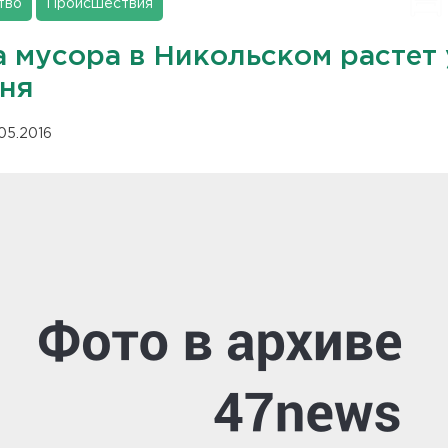
тво
Происшествия
а мусора в Никольском растет
дня
.05.2016