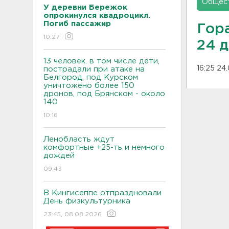
Общес
У деревни Бережок
опрокинулся квадроцикл.
Погиб пассажир
Гор
10:27
24 
13 человек. в том числе дети,
16:25 24
пострадали при атаке на
Белгород, под Курском
уничтожено более 150
дронов, под Брянском - около
140
10:16
Ленобласть ждут
комфортные +25-ть и немного
дождей
09:43
В Кингисеппе отпраздновали
День физкультурника
23:45, 08.08.2026