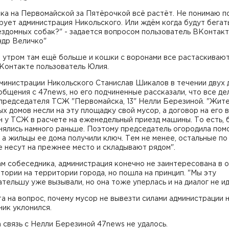
ка на Первомайской за Пятёрочкой всё растёт. Не понимаю п
рует администрация Никольского. Или ждём когда будут бегат
ездомных собак?" - задается вопросом пользователь ВКонтак
ндр Величко"
 утром там ещё больше и кошки с воронами все растаскивают"
Контакте пользователь Юлия.
министрации Никольского Станислав Шикалов в течении двух 
общения с 47news, но его подчиненные рассказали, что все де
 председателя ТСЖ "Первомайска, 13" Нелли Березиной. "Жит
х домов несли на эту площадку свой мусор, а договор на его 
 у ТСЖ в расчете на еженедельный приезд машины. То есть, 
нялись намного раньше. Поэтому председатель огородила пом
 а жильцы ее дома получили ключ. Тем не менее, остальные по
 несут на прежнее место и складывают рядом".
м собеседника, администрация конечно не заинтересована в 
тории на территории города, но пошла на принцип. "Мы эту
тельшу уже вызывали, но она тоже уперлась и на диалог не ид
а на вопрос, почему мусор не вывезти силами администрации 
ик уклонился.
 связь с Нелли Березиной 47news не удалось.