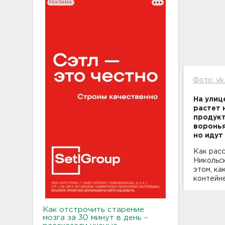
РЕКЛАМА
Фото: vk
На улиц
растет 
продукт
воронья
но идут
Как расс
Никольск
этом, ка
контейне
Как отстрочить старение
мозга за 30 минут в день –