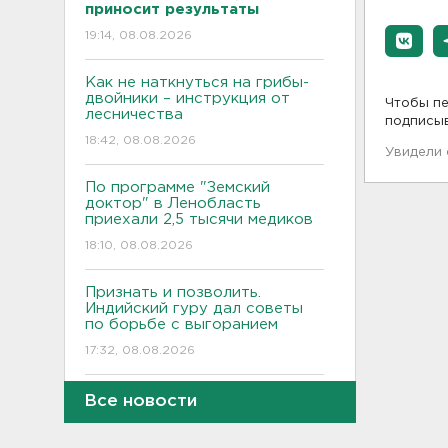
приносит результаты
19:14, 08.08.2026
Как не наткнуться на грибы-
двойники – инструкция от
Чтобы пе
лесничества
подписы
18:42, 08.08.2026
Увидели
По программе "Земский
доктор" в Ленобласть
приехали 2,5 тысячи медиков
18:10, 08.08.2026
Признать и позволить.
Индийский гуру дал советы
по борьбе с выгоранием
17:32, 08.08.2026
Кому полезны белые грибы,
Все новости
рассказал диетолог
17:00, 08.08.2026